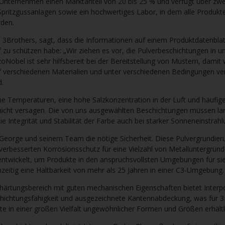
s Unternehmen einen Marktanteil von 20 bis 25 % und verfügt über zwe
pritzgussanlagen sowie ein hochwertiges Labor, in dem alle Produkt
den.
3Brothers, sagt, dass die Informationen auf einem Produktdatenblatt
f zu schützen habe: „Wir ziehen es vor, die Pulverbeschichtungen in 
kzoNobel ist sehr hilfsbereit bei der Bereitstellung von Mustern, damit
uf verschiedenen Materialien und unter verschiedenen Bedingungen ve
d.
me Temperaturen, eine hohe Salzkonzentration in der Luft und häufi
nicht versagen. Die von uns ausgewählten Beschichtungen müssen lan
e Integrität und Stabilität der Farbe auch bei starker Sonneneinstrahl
George und seinem Team die nötige Sicherheit. Diese Pulvergrundieru
 verbesserten Korrosionsschutz für eine Vielzahl von Metalluntergründ
entwickelt, um Produkte in den anspruchsvollsten Umgebungen für sie
hzeitig eine Haltbarkeit von mehr als 25 Jahren in einer C3-Umgebung.
ärtungsbereich mit guten mechanischen Eigenschaften bietet Interp
ichtungsfähigkeit und ausgezeichnete Kantennabdeckung, was für 
ukte in einer großen Vielfalt ungewöhnlicher Formen und Größen erhältl