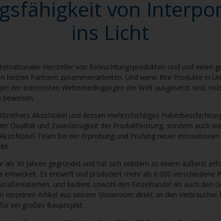
gsfähigkeit von Interp
ins Licht
nternationaler Hersteller von Beleuchtungsprodukten sind und einen g
en besten Partnern zusammenarbeiten. Und wenn Ihre Produkte in U
igen der extremsten Wetterbedingungen der Welt ausgesetzt sind, müs
 beweisen.
3Brothers AkzoNobel und dessen mehrschichtiges Pulverbeschichtu
der Qualität und Zuverlässigkeit der Produktleistung, sondern auch 
 AkzoNobel-Team bei der Erprobung und Prüfung neuer Innovationen v
ibt.
 als 30 Jahren gegründet und hat sich seitdem zu einem äußerst er
 entwickelt. Es entwirft und produziert mehr als 6.000 verschiedene 
u Straßenlaternen, und bedient sowohl den Einzelhandel als auch den 
em einzelnen Artikel aus seinem Showroom direkt an den Verbraucher b
 für ein großes Bauprojekt.