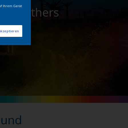
uf Ihrem Gerät
t 3Brothers
akzeptieren
t und