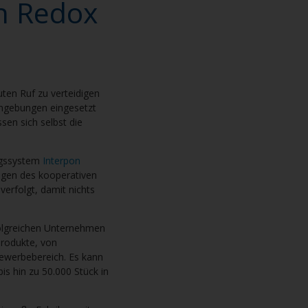
on Redox
uten Ruf zu verteidigen
mgebungen eingesetzt
sen sich selbst die
ngssystem
Interpon
wegen des kooperativen
erfolgt, damit nichts
folgreichen Unternehmen
Produkte, von
Gewerbebereich. Es kann
is hin zu 50.000 Stück in