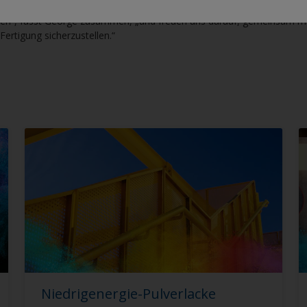
 Zusammenarbeit mit AkzoNobel als Experten für die Herstellung von 
hen“, fasst George zusammen, „und freuen uns darauf, gemeinsam mi
 Fertigung sicherzustellen.“
Niedrigenergie-Pulverlacke