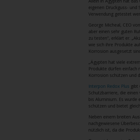
Allein in Ägypten hat da
eigenen Druckguss- und S
Verwendung getestet wer
George Micheal, CEO von 
aber einen sehr guten Ru
zu testen“, erklärt er. „A
wie sich ihre Produkte a
Korrosion ausgesetzt sin
„Ägypten hat viele extre
Produkte dürfen einfach 
Korrosion schützen und di
Interpon Redox Plus
gibt 
Schutzbarriere, die einen
bis Aluminium. Es wurde 
schützen und bietet gleic
Neben einem breiten Aush
nachgewiesene Überbesch
nützlich ist, da die Prod