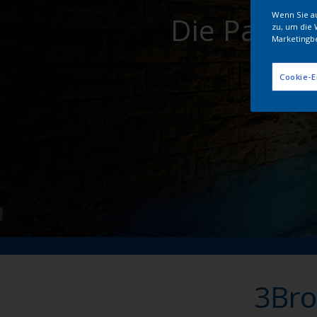
Wenn Sie au
Die Partne
zu, um die 
Marketingb
Cookie-E
3Bro