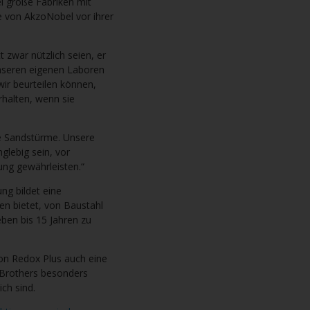
i große Fabriken mit
e von AkzoNobel vor ihrer
 zwar nützlich seien, er
unseren eigenen Laboren
 wir beurteilen können,
rhalten, wenn sie
ge Sandstürme. Unsere
glebig sein, vor
ung gewährleisten.“
ng bildet eine
en bietet, von Baustahl
ben bis 15 Jahren zu
on Redox Plus auch eine
3Brothers besonders
ich sind.