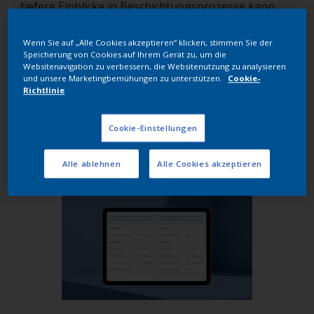
tiefere Einblicke in Beschichtungsprozesse kann
Eco+ Cure ihnen helfen, die Leistung zu optimieren
und nachhaltigere Betriebsabläufe zu fördern.
Wenn Sie auf „Alle Cookies akzeptieren“ klicken, stimmen Sie der
Speicherung von Cookies auf Ihrem Gerät zu, um die
Der Eco+ Cure Energierechner wird von Interpons
Websitenavigation zu verbessern, die Websitenutzung zu analysieren
und unsere Marketingbemühungen zu unterstützen.
Cookie-
Technischem Kundendienst
im Rahmen von
Richtlinie
Auswertungen eingesetzt und bietet Kunden klare
Einblicke in ihren Aushärtungsprozess sowie in
Cookie-Einstellungen
Möglichkeiten zur Verbesserung der
Energieeffizienz und Leistung.
Alle ablehnen
Alle Cookies akzeptieren