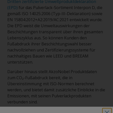
Dritten zertifizierte Umweltproduktdeklaration
(EPD)
für das Pulverlack-Sortiment Interpon D, die
gemäß ISO 14025:2006 (Typ-III-Deklaration) sowie
EN 15804:2012+A2:2019/AC:2021 entwickelt wurde.
Die EPD weist die Umweltauswirkungen der
Beschichtungen transparent über ihren gesamten
Lebenszyklus aus. So können Kunden den
Fußabdruck ihrer Beschichtungswahl besser
nachvollziehen und Zertifizierungssysteme für
nachhaltiges Bauen wie LEED und BREEAM
unterstützen.
Darüber hinaus stellt AkzoNobel Produktdaten
zum CO₂-Fußabdruck bereit, die in
Übereinstimmung mit ISO-Normen berechnet
werden, und bietet damit zusätzliche Einblicke in die
Emissionen, mit seinen Pulverlackprodukten
verbunden sind.
„Unsere technische Expertise stand schon immer im