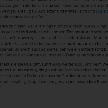
platzungen in der Emaille sind sehr teuer zu reparieren, und
weniger anfällig für Abplatzer und Kratzer sind und
zuglei
, Alternativen zu prüfen.“
tive zu finden, war allerdings nicht so einfach, wie es klingt.
usste den Herd weiterhin bei hohen Temperaturen schütz
asselbe hochwertige ‚Look-and-Feel‘ bieten, das der Marke
ht. Im Fall von ESSE bedeutete dies nicht nur, in den beli
usehen, sondern auch Sonderfarben wie ein mitternachtsbla
en. Genau hier konnte das Interpon-Team seine Stärken aus
reflektierende Qualität“, führt Andy weiter aus, „und beim W
r es für uns wichtig, die gewohnte Ästhetik beizubehalten.
ie bestehenden Farben in unserem Sortiment reproduzieren 
räumen sehr gefragt sind und genau jene besondere Präse
“