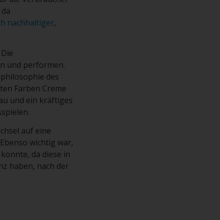
 da
ch nachhaltiger
,
 Die
en und performen.
nphilosophie des
ebten Farben Creme
u und ein kräftiges
spielen.
echsel auf eine
 Ebenso wichtig war,
konnte, da diese in
nz haben, nach der