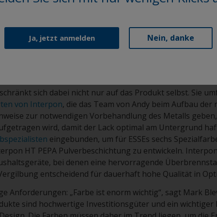
Nein, danke
Ja, jetzt anmelden
als Partner empfohlen, da das Unternehmen die
Leidenschaf
gnung vor vier Jahren arbeiten beide Unternehmen eng zu
 die Interpon HAT-Pulverbeschichtungen die außergewöhnlic
efern, nach denen Andy und sein Team gesucht haben.
chränkt sich dabei nicht nur auf das Produkt selbst. Sie um
rten von Interpon
, die das Team von Andy beim Aufbau der 
inweise zur notwendigen Vorbehandlung des Metalls geben,
ufgetragen wird, damit der Lack optimal am Untergrund haf
bspezialisten
eingebunden, um für ESSEs sechs Spezialfarb
erpon HT PEPA Pulverbeschichtung zu entwickeln. Interpon
ushaltsgeräte, bei denen eine hervorragende Überbrennstab
ergilbung entscheidend für dauerhaft hohe Qualität in Opti
ge Anforderungen: „Farbe ist enorm wichtig“, sagt Mark Blew
dukte sind hochwertige Investitionsgüter und ein wichtiger 
-Design. Die Farben müssen daher im Trend liegen, um die 