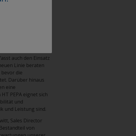
t für Innovation
teilt .
sammen, um
hen Stil- und
fasst auch den Einsatz
neuen Linie beraten
 bevor die
tet. Darüber hinaus
en eine
 HT PEPA eignet sich
ilität und
k und Leistung sind.
itt, Sales Director
Bestandteil von
Erwartungen unserer