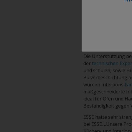
Interpon wurde ESSE 
Seit der ersten Bege
sicherzustellen, dass
Leistungsmerkmale li
Die Unterstützung bes
der
technischen Expe
und schulen, sowie H
Pulverbeschichtung a
wurden Interpons
Far
maßgeschneiderte Int
ideal für Öfen und Ha
Beständigkeit gegen V
ESSE hatte sehr stren
bei ESSE. „Unsere Pro
Küchen- und Interior