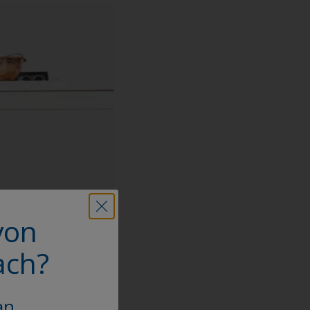
von
ach?
an.