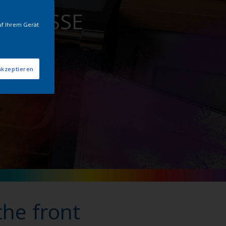
 und ESSE
uf Ihrem Gerät
akzeptieren
the front