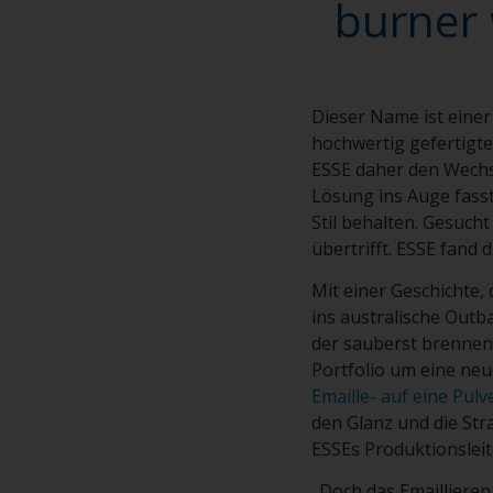
burner 
Dieser Name ist eine
hochwertig gefertigte
ESSE daher den Wechs
Lösung ins Auge fasst
Stil behalten. Gesucht
übertrifft. ESSE fand
Mit einer Geschichte,
ins australische Outb
der sauberst brennen
Portfolio um eine neu
Emaille- auf eine Pul
den Glanz und die Str
ESSEs Produktionsleit
„Doch das Emaillieren 