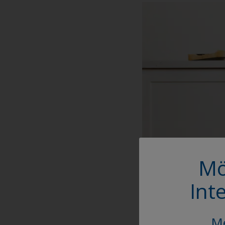
Mö
Int
Me