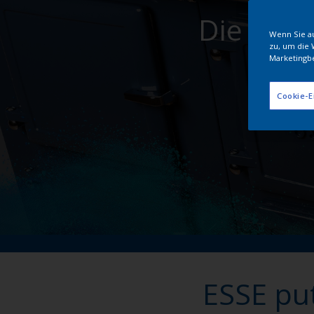
Die Part
Wenn Sie au
zu, um die 
Marketingb
Cookie-E
ESSE put