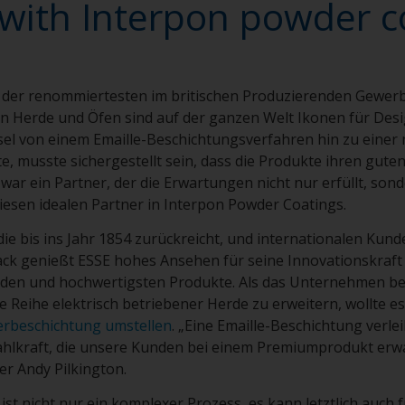
with Interpon powder 
r der renommiertesten im britischen Produzierenden Gewerb
n Herde und Öfen sind auf der ganzen Welt Ikonen für Desi
el von einem Emaille-Beschichtungsverfahren hin zu einer 
e, musste sichergestellt sein, dass die Produkte ihren gute
 war ein Partner, der die Erwartungen nicht nur erfüllt, sond
 diesen idealen Partner in Interpon Powder Coatings.
 die bis ins Jahr 1854 zurückreicht, und internationalen Kun
ack genießt ESSE hohes Ansehen für seine Innovationskraft
den und hochwertigsten Produkte. Als das Unternehmen bes
e Reihe elektrisch betriebener Herde zu erweitern, wollte es
verbeschichtung umstellen
. „Eine Emaille-Beschichtung verl
ahlkraft, die unsere Kunden bei einem Premiumprodukt erwa
er Andy Pilkington.
ist nicht nur ein komplexer Prozess, es kann letztlich auch 