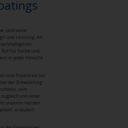
coatings
e, und seine
gn und Leistung. Als
nachhaltigeren
n Ruf für Farbe und
ern in jeder Hinsicht
den vom Polarkreis bis
 bei der Entwicklung
chloss, sein
 zugleich von einer
eiht unseren Herden
rten“, erläutert
für die Verbraucher