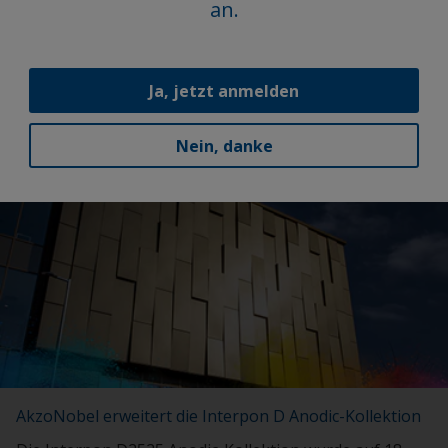
und die Beständigkeit ihrer Leistungen
an.
ermöglichen es uns, im globalen Wettbewerb zu
bestehen. Sie sind der Grund, warum unsere
Kunden uns vertrauen“, fasst Meshtec zusammen.
Ja, jetzt anmelden
Nein, danke
Aktuelle Neuigkeiten
AkzoNobel erweitert die Interpon D Anodic-Kollektion