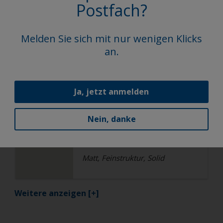
Postfach?
1A303I
Matt, Feinstruktur, Solid
Melden Sie sich mit nur wenigen Klicks
an.
Architektur
Hochwetterfeste TGIC freie
Polyester
Ja, jetzt anmelden
RAL 9010
Nein, danke
1A310I
Matt, Feinstruktur, Solid
Weitere anzeigen
[+]