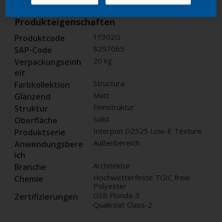
Produkteigenschaften
1F302G
Produktcode
8297065
SAP-Code
20 kg
Verpackungseinh
eit
Structura
Farbkollektion
Matt
Glänzend
Feinstruktur
Struktur
Solid
Oberfläche
Interpon D2525 Low-E Texture
Produktserie
Außenbereich
Anwendungsbere
ich
Architektur
Branche
Hochwetterfeste TGIC freie
Chemie
Polyester
GSB Florida-3
Zertifizierungen
Qualicoat Class-2