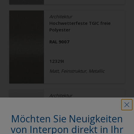
Architektur
Hochwetterfeste TGIC freie
Polyester
RAL 9007
12329I
Matt, Feinstruktur, Metallic
Architektur
Hochwetterfeste TGIC freie
Polyester
Möchten Sie Neuigkeiten
RAL 9003
von Interpon direkt in Ihr