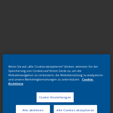
Hochwetterfeste TGIC freie Polyester
Wenn Sie auf „Alle Cookies akzeptieren“ klicken, stimmen Sie der
RAL 2002
Speicherung von Cookies auf Ihrem Gerät zu, um die
Websitenavigation zu verbessern, die Websitenutzung zu analysieren
1F302G
und unsere Marketingbemühungen zu unterstützen.
Cookie-
Richtlinie
Muster bestellen
Cookie-Einstellungen
Bestellen Sie direkt im Webshop
Alle ablehnen
Alle Cookies akzeptieren