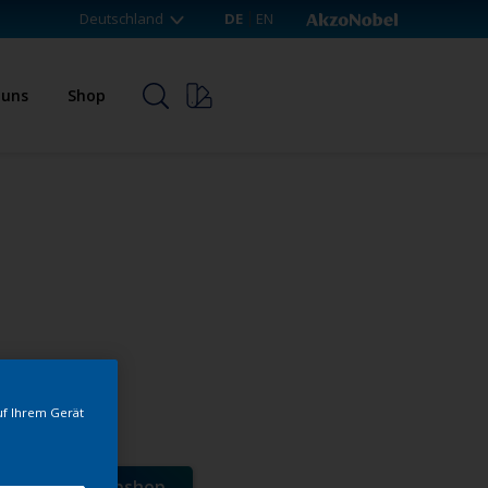
Deutschland
DE
EN
 uns
Shop
uf Ihrem Gerät
e direkt im Webshop