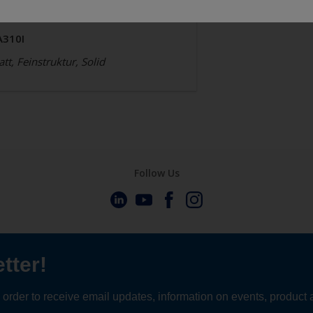
A310I
tt, Feinstruktur, Solid
Follow Us