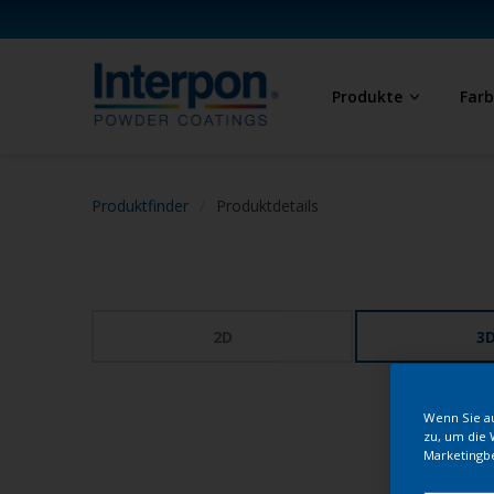
Produkte
Far
Produktfinder
Produktdetails
2D
3
Wenn Sie au
zu, um die 
Marketingb