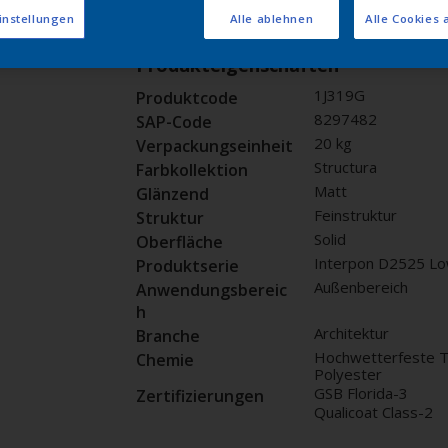
Muster bestellen
instellungen
Alle ablehnen
Alle Cookies 
Produkteigenschaften
1J319G
Produktcode
8297482
SAP-Code
20 kg
Verpackungseinheit
Structura
Farbkollektion
Matt
Glänzend
Feinstruktur
Struktur
Solid
Oberfläche
Interpon D2525 Lo
Produktserie
Außenbereich
Anwendungsbereic
h
Architektur
Branche
Hochwetterfeste T
Chemie
Polyester
GSB Florida-3
Zertifizierungen
Qualicoat Class-2