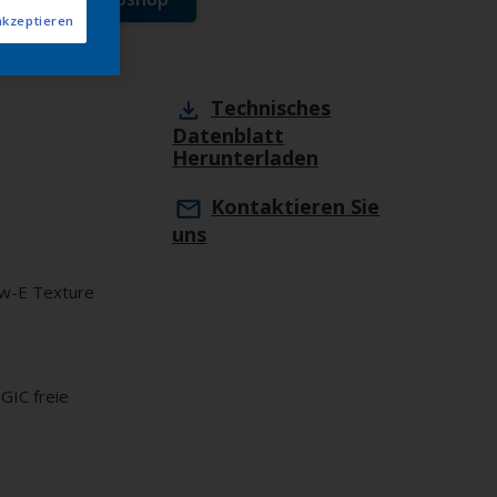
akzeptieren
Technisches
Datenblatt
Herunterladen
Kontaktieren Sie
uns
w-E Texture
GIC freie