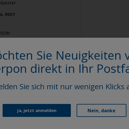
olyester
AL 9007
2329I
tt, Feinstruktur, Metallic
chten Sie Neuigkeiten 
erpon direkt in Ihr Postf
lden Sie sich mit nur wenigen Klicks 
chitektur
ochwetterfeste TGIC freie
Nein, danke
Ja, jetzt anmelden
olyester
AL 9010