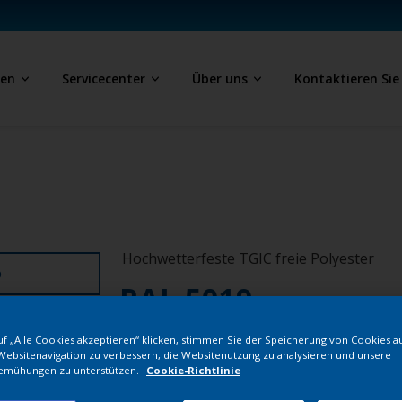
ben
Servicecenter
Über uns
Kontaktieren Sie
Hochwetterfeste TGIC freie Polyester
D
RAL 5019
f „Alle Cookies akzeptieren“ klicken, stimmen Sie der Speicherung von Cookies a
1J319G
Websitenavigation zu verbessern, die Websitenutzung zu analysieren und unsere
emühungen zu unterstützen.
Cookie-Richtlinie
Bestellen Si