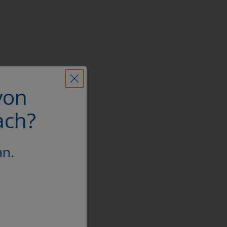
von
ach?
an.