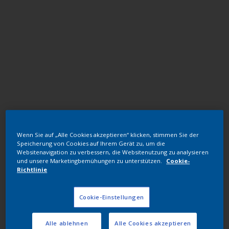
Hochwetterfeste TGIC freie Polyester
Wenn Sie auf „Alle Cookies akzeptieren“ klicken, stimmen Sie der
RAL 6001
Speicherung von Cookies auf Ihrem Gerät zu, um die
Websitenavigation zu verbessern, die Websitenutzung zu analysieren
1K301G
und unsere Marketingbemühungen zu unterstützen.
Cookie-
Richtlinie
Muster bestellen
Cookie-Einstellungen
Bestellen Sie direkt im Webshop
Alle ablehnen
Alle Cookies akzeptieren