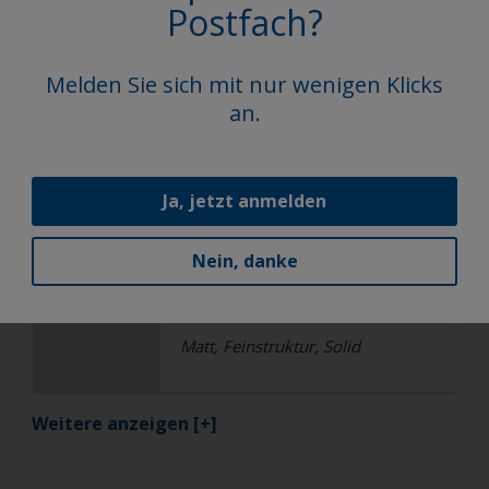
Postfach?
1A303I
Matt, Feinstruktur, Solid
Melden Sie sich mit nur wenigen Klicks
an.
Architektur
Hochwetterfeste TGIC freie
Polyester
Ja, jetzt anmelden
RAL 9010
Nein, danke
1A310I
Matt, Feinstruktur, Solid
Weitere anzeigen
[+]