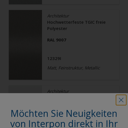
Architektur
Hochwetterfeste TGIC freie
Polyester
RAL 9007
12329I
Matt, Feinstruktur, Metallic
Architektur
Hochwetterfeste TGIC freie
Polyester
Möchten Sie Neuigkeiten
RAL 9003
von Interpon direkt in Ihr