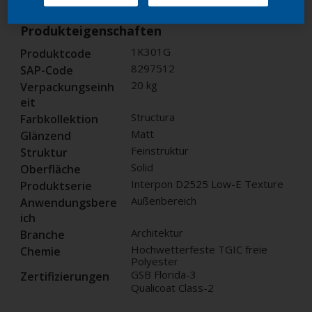
Produkteigenschaften
1K301G
Produktcode
8297512
SAP-Code
20 kg
Verpackungseinh
eit
Structura
Farbkollektion
Matt
Glänzend
Feinstruktur
Struktur
Solid
Oberfläche
Interpon D2525 Low-E Texture
Produktserie
Außenbereich
Anwendungsbere
ich
Architektur
Branche
Hochwetterfeste TGIC freie
Chemie
Polyester
GSB Florida-3
Zertifizierungen
Qualicoat Class-2