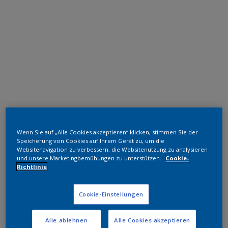
Polyester TGIC-frei
Wenn Sie auf „Alle Cookies akzeptieren“ klicken, stimmen Sie der
RAL 7016
Speicherung von Cookies auf Ihrem Gerät zu, um die
Websitenavigation zu verbessern, die Websitenutzung zu analysieren
und unsere Marketingbemühungen zu unterstützen.
Cookie-
NL252F
Richtlinie
Muster bestellen
Cookie-Einstellungen
Bestellen Sie direkt im Webshop
Alle ablehnen
Alle Cookies akzeptieren