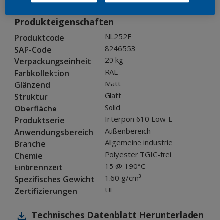
Produkteigenschaften
NL252F
Produktcode
8246553
SAP-Code
20 kg
Verpackungseinheit
RAL
Farbkollektion
Matt
Glänzend
Glatt
Struktur
Solid
Oberfläche
Interpon 610 Low-E
Produktserie
Außenbereich
Anwendungsbereich
Allgemeine industrie
Branche
Polyester TGIC-frei
Chemie
15 @ 190°C
Einbrennzeit
1.60 g/cm³
Spezifisches Gewicht
UL
Zertifizierungen
Technisches Datenblatt
Herunterladen