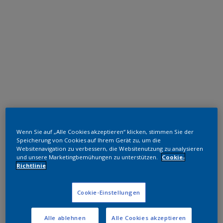
Polyester TGIC-frei
Wenn Sie auf „Alle Cookies akzeptieren“ klicken, stimmen Sie der
RAL 7011 HR
Speicherung von Cookies auf Ihrem Gerät zu, um die
Websitenavigation zu verbessern, die Websitenutzung zu analysieren
SL811G
und unsere Marketingbemühungen zu unterstützen.
Cookie-
Richtlinie
Muster bestellen
Cookie-Einstellungen
Bestellen Sie direkt im Webshop
Alle ablehnen
Alle Cookies akzeptieren