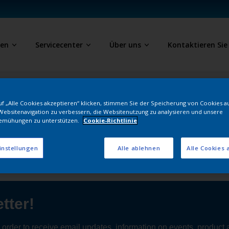
ben
Servicecenter
Über uns
Kontaktieren Sie
ngen
f „Alle Cookies akzeptieren“ klicken, stimmen Sie der Speicherung von Cookies a
Websitenavigation zu verbessern, die Websitenutzung zu analysieren und unsere
emühungen zu unterstützen.
Cookie-Richtlinie
Follow Us
instellungen
Alle ablehnen
Alle Cookies 