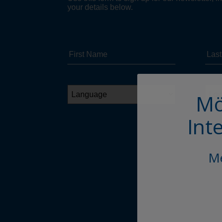
Mö
Int
Me