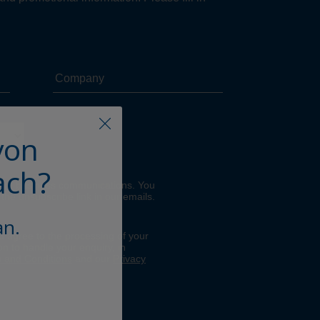
von
ach?
an.