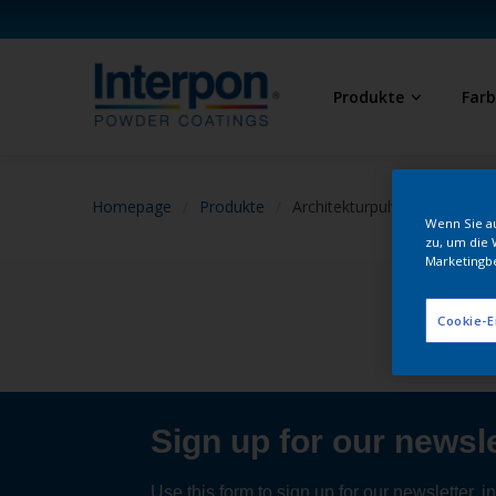
Produkte
Far
Homepage
Produkte
Architekturpulverbeschichtu
Wenn Sie au
zu, um die 
Marketingb
Cookie-E