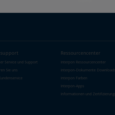
support
Ressourcencenter
er Service und Support
Interpon Ressourcencenter
ren Sie uns
Interpon-Dokumente Download
Kundenservice
Interpon Farben
Interpon-Apps
Informationen und Zertifizierun