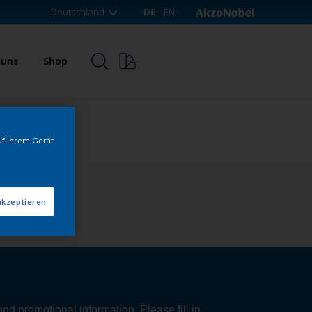
Deutschland
DE
EN
 uns
Shop
uf Ihrem Gerät
akzeptieren