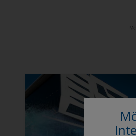
Mei
Mö
Int