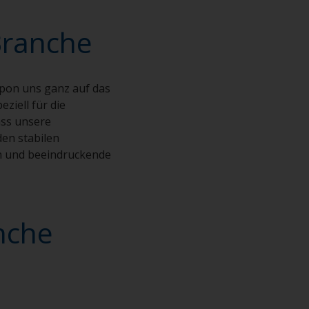
Branche
rpon uns ganz auf das
ziell für die
ass unsere
en stabilen
rn und beeindruckende
nche