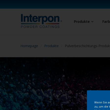
Produkte
Far
Homepage
Produkte
Pulverbeschichtungs-Produk
Wenn Sie au
zu, um die 