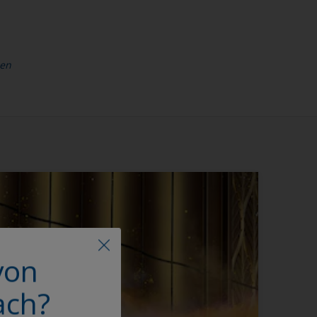
hen
von
ach?