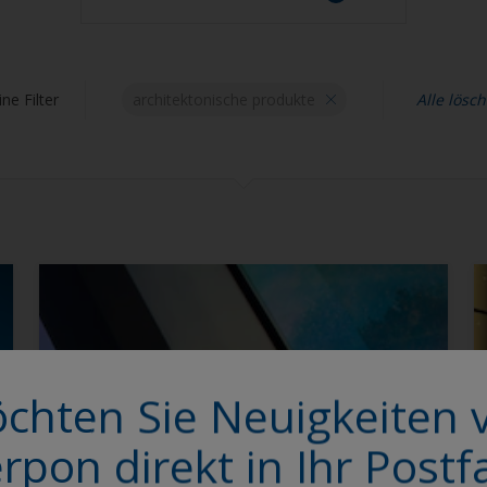
Bestätigen
ne Filter
architektonische produkte
Alle lösc
ACE-Produkte
Architektonische Produkte
Produkte für die
Automobilindustrie
EV-Produkte
Funktionelle Produkte
Industrielle Produkte
chten Sie Neuigkeiten 
erpon direkt in Ihr Postf