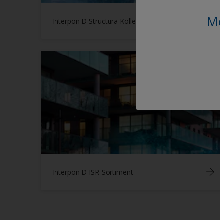
Me
Interpon D Structura Kollektion
Interpon D ISR-Sortiment