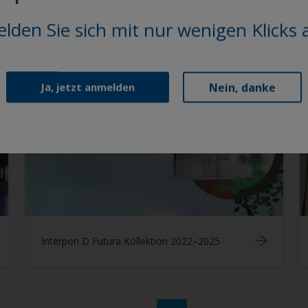
lden Sie sich mit nur wenigen Klicks 
Interpon D X-Pro-Sortiment
Nein, danke
Ja, jetzt anmelden
Interpon D Futura Kollektion 2022–2025