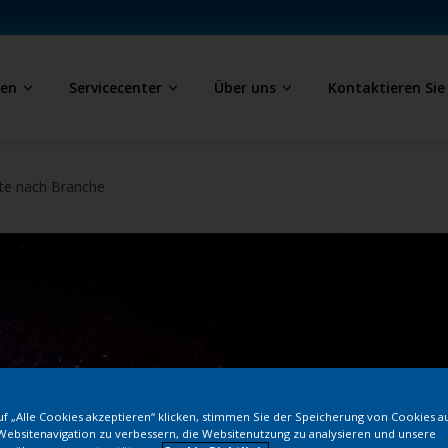
ben
Servicecenter
Über uns
Kontaktieren Sie
te nach Branche
f „Alle Cookies akzeptieren“ klicken, stimmen Sie der Speicherung von Cookies a
Websitenavigation zu verbessern, die Websitenutzung zu analysieren und unsere