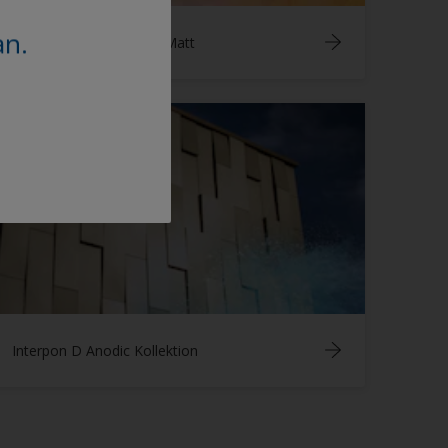
an.
Interpon D Précis Ultra Matt
Interpon D Anodic Kollektion