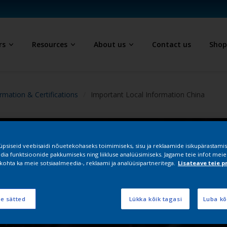
rs
Resources
About us
Contact us
Sho
rmation & Certifications
Important Local Information China
psiseid veebisaidi nõuetekohaseks toimimiseks, sisu ja reklaamide isikupärastamis
dia funktsioonide pakkumiseks ning liikluse analüüsimiseks. Jagame teie infot meie
kohta ka meie sotsiaalmeedia-, reklaami ja analüüsipartneritega.
Lisateave teie p
te sätted
Lükka kõik tagasi
Luba kõ