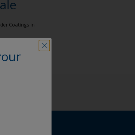
ale
wder Coatings in
your