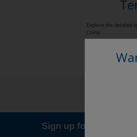
Te
Explore the detailed 
China:
Terms and Conditions
Wan