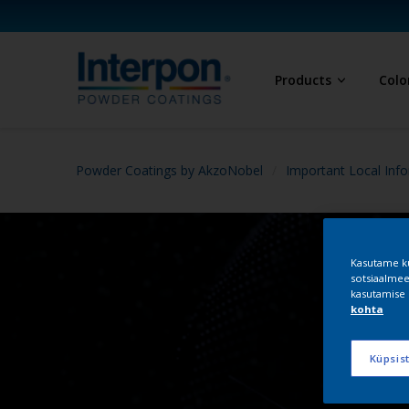
Products
Colo
Powder Coatings by AkzoNobel
Important Local Info
Kasutame kü
sotsiaalmee
kasutamise 
kohta
Küpsis