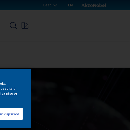
Eesti
EN
p
eks,
 veebisaidi
rivaatsuse
ik küpsised