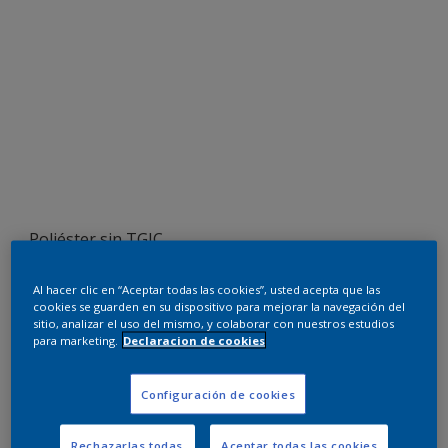
Poliéster sin TGIC
RAL 9001
Al hacer clic en “Aceptar todas las cookies”, usted acepta que las
cookies se guarden en su dispositivo para mejorar la navegación del
0A701I
sitio, analizar el uso del mismo, y colaborar con nuestros estudios
para marketing.
Declaracion de cookies
Pedir muestra
Configuración de cookies
Compra en nuestra tienda web
Rechazarlas todas
Aceptar todas las cookies