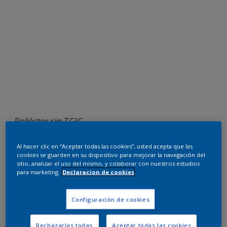
Poliéster sin TGIC
RAL 7016
Al hacer clic en “Aceptar todas las cookies”, usted acepta que las
cookies se guarden en su dispositivo para mejorar la navegación del
0L316G
sitio, analizar el uso del mismo, y colaborar con nuestros estudios
para marketing.
Declaracion de cookies
Pedir muestra
Configuración de cookies
Compra en nuestra tienda web
Rechazarlas todas
Aceptar todas las cookies