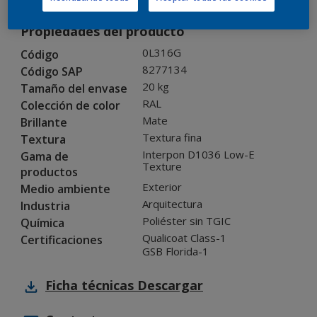
Propiedades del producto
0L316G
Código
8277134
Código SAP
20 kg
Tamaño del envase
RAL
Colección de color
Mate
Brillante
Textura fina
Textura
Interpon D1036 Low-E
Gama de
Texture
productos
Exterior
Medio ambiente
Arquitectura
Industria
Poliéster sin TGIC
Química
Qualicoat Class-1
Certificaciones
GSB Florida-1
Ficha técnicas
Descargar