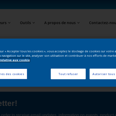
eurs
Outils
A propos de nous
Contactez-no
 sur « Accepter tous les cookies », vous acceptez le stockage de cookies sur votre 
 navigation sur le site, analyser son utilisation et contribuer à nos efforts de marke
 relative aux cookie
Follow Us
res des cookies
Tout refuser
Autoriser tous