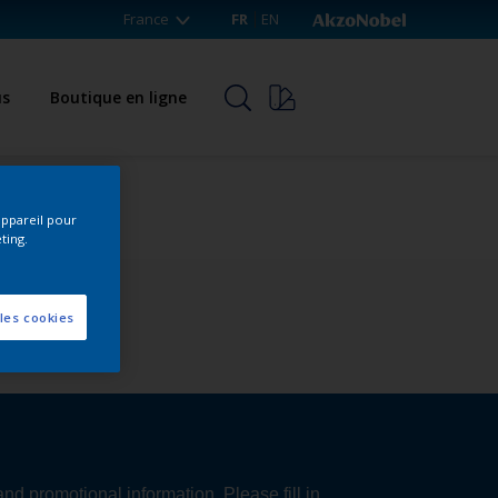
France
FR
EN
us
Boutique en ligne
appareil pour
ting.
 les cookies