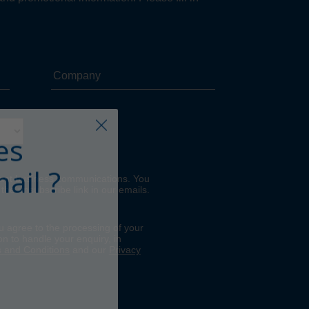
es
ail ?