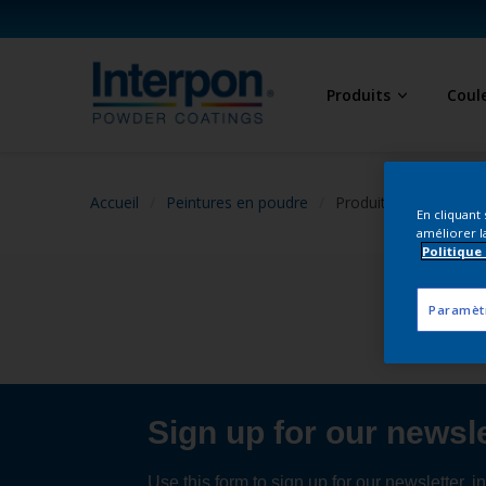
Produits
Coul
Accueil
Peintures en poudre
Produits fonctionnels
En cliquant
améliorer la
Politique
Paramèt