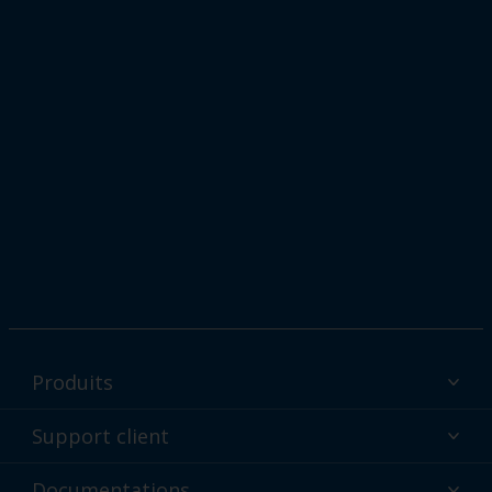
Produits
Peintures en poudre Interpon par industrie
Support client
Passez aux peintures en poudre
Assistance technique et support
Documentations