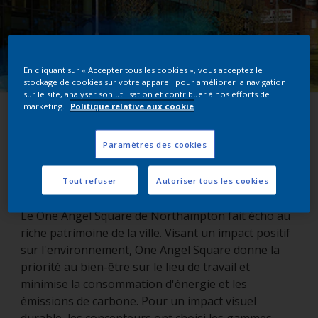
En cliquant sur « Accepter tous les cookies », vous acceptez le
stockage de cookies sur votre appareil pour améliorer la navigation
sur le site, analyser son utilisation et contribuer à nos efforts de
marketing.
Politique relative aux cookie
One Angel Square
Paramètres des cookies
Northampton, Royaume-Uni
Tout refuser
Autoriser tous les cookies
Le One Angel Square de Northampton fait écho au
riche patrimoine de la ville. Visant un impact positif
sur l'environnement, One Angel Square donne la
priorité au bien-être sur le lieu de travail et
minimise la consommation d'énergie et les
émissions de carbone. Pour un impact visuel