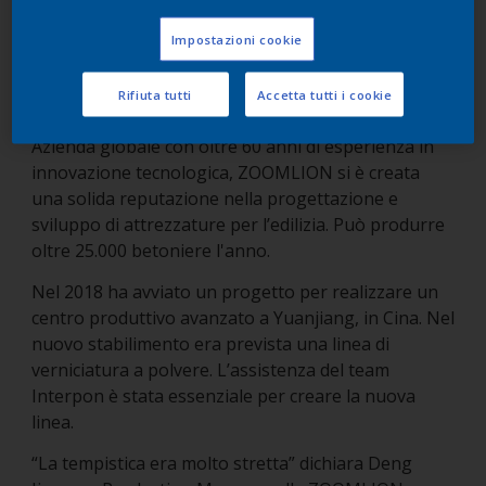
ZOOMLION si è resa presto conto del valore delle
vernici in polvere. Infatti, oltre a non contenere
Impostazioni cookie
composti organici volatili (VOC)
, azzerano i costi di
gestione dei rifiuti tossici, la tassa sulle emissioni di
Rifiuta tutti
Accetta tutti i cookie
VOC e riducono l’impronta di carbonio.
Azienda globale con oltre 60 anni di esperienza in
innovazione tecnologica, ZOOMLION si è creata
una solida reputazione nella progettazione e
sviluppo di attrezzature per l’edilizia. Può produrre
oltre 25.000 betoniere l'anno.
Nel 2018 ha avviato un progetto per realizzare un
centro produttivo avanzato a Yuanjiang, in Cina. Nel
nuovo stabilimento era prevista una linea di
verniciatura a polvere. L’assistenza del team
Interpon è stata essenziale per creare la nuova
linea.
“La tempistica era molto stretta” dichiara Deng