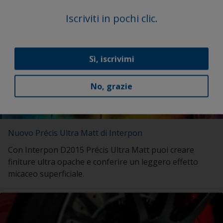
Iscriviti in pochi clic.
Sì, iscrivimi
No, grazie
Nuovo Précis Ultra Matt di Interpon
Con Interpon D2015 Précis Ultra Matt puoi creare
finiture ultra opache e conferire un leggero effetto
micaceo superficiale.