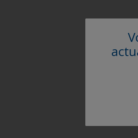
V
actu