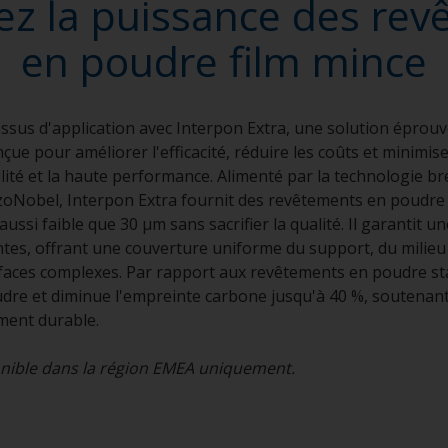
z la puissance des re
en poudre film mince
ssus d'application avec Interpon Extra, une solution éprou
ue pour améliorer l'efficacité, réduire les coûts et minimise
ilité et la haute performance. Alimenté par la technologie b
zoNobel, Interpon Extra fournit des revêtements en poudre
aussi faible que 30 μm sans sacrifier la qualité. Il garantit u
antes, offrant une couverture uniforme du support, du milieu
faces complexes. Par rapport aux revêtements en poudre stan
re et diminue l'empreinte carbone jusqu'à 40 %, soutenant
 développement durable.
onible dans la région EMEA uniquement.