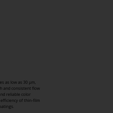
es as low as 30 μm,
h and consistent flow
nd reliable color
fficiency of thin-film
oatings.