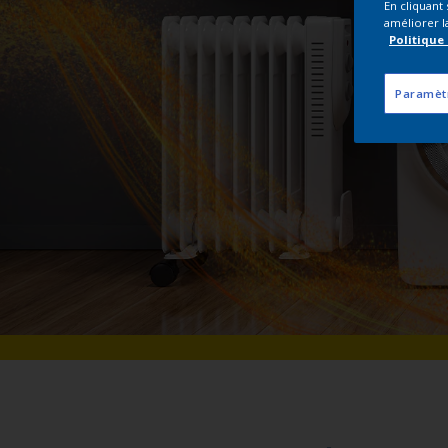
En cliquant
améliorer la
Politique
Paramèt