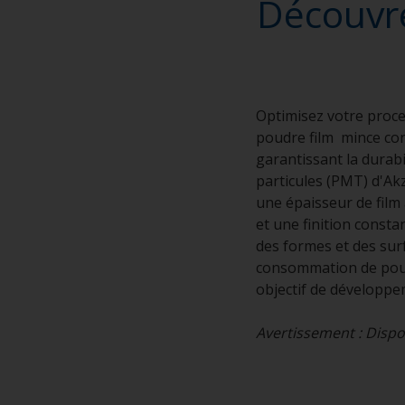
Découvre
Optimisez votre proce
poudre film mince conç
garantissant la durab
particules (PMT) d'Ak
une épaisseur de film 
et une finition const
des formes et des sur
consommation de poud
objectif de
Avertissement : Disp