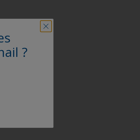
es
ail ?