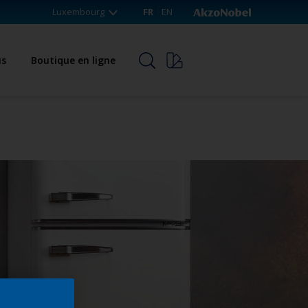
Luxembourg
FR
EN
us
Boutique en ligne