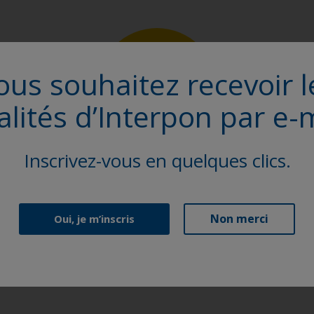
ous souhaitez recevoir l
alités d’Interpon par e-m
Inscrivez-vous en quelques clics.
Recherche de produits
Non merci
Oui, je m’inscris
Parcourez notre large sélection de solutions de
revêtement en poudre pour trouver le produit
Interpon idéal.