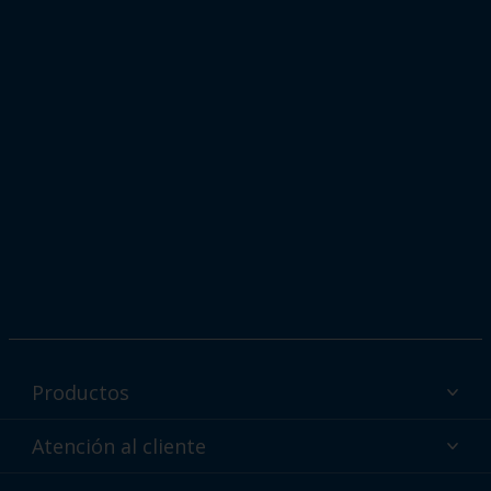
Productos
Productos de pintura en polvo Interpon por sector
Atención al cliente
¿Por qué recubrimientos en polvo?
Asistencia técnica y soporte