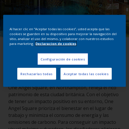
Al hacer clic en “Aceptar todas las cookies”, usted acepta que las
cookies se guarden en su dispositivo para mejorar la navegación del
sitio, analizar el uso del mismo, y colaborar con nuestros estudios
para marketing.
Declaracion de cookies
One Angel Square
Configuración de cookies
Northampton, Reino Unido
Rechazarlas todas
Aceptar todas las cookies
One Angel Square, en Northampton, refleja el rico
patrimonio de esta ciudad británica. Con el objetivo
de tener un impacto positivo en su entorno, One
Angel Square prioriza el bienestar en el lugar de
trabajo y minimiza el consumo de energía y las
emisiones de carbono. Para conseguir un impacto