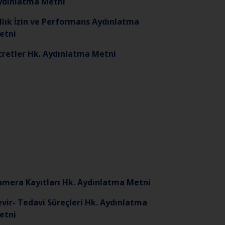
ydınlatma Metni
llık İzin ve Performans Aydınlatma
etni
̈cretler Hk. Aydınlatma Metni
amera Kayıtları Hk. Aydınlatma Metni
vir- Tedavi Süreçleri Hk. Aydınlatma
etni