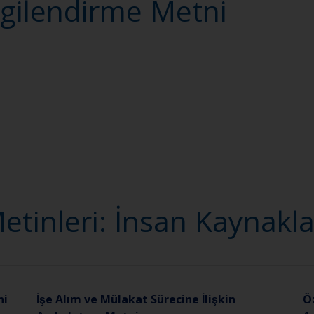
lgilendirme Metni
tinleri: İnsan Kaynakla
ni
İşe Alım ve Mülakat Sürecine İlişkin
Ö