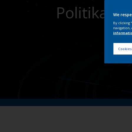
Politikala
We respe
By clicking
navigation, 
informati
Cookies