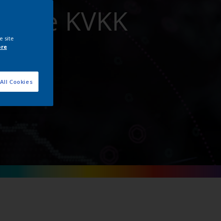
miz ve KVKK
e site
ore
All Cookies