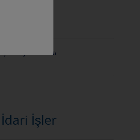
osyal Medya Prosedürü
ari İşler