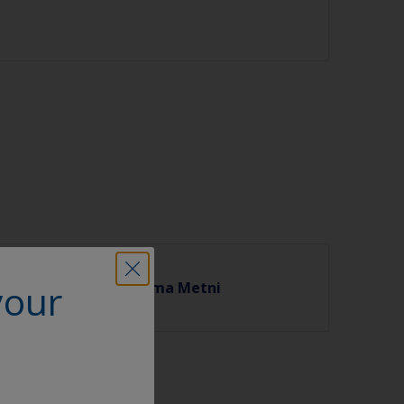
your
̈demeler Hk. Aydınlatma Metni