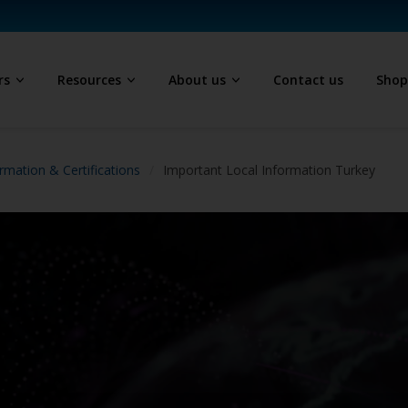
rs
Resources
About us
Contact us
Sho
rmation & Certifications
Important Local Information Turkey