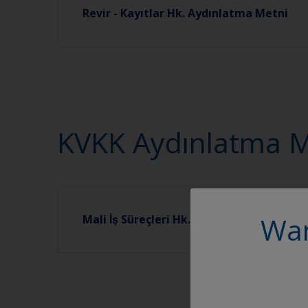
Revir - Kayıtlar Hk. Aydınlatma Metni
KVKK Aydınlatma Met
Wan
Mali İş Süreçleri Hk. Aydınlatma Metni