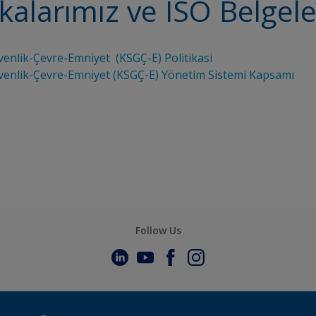
ikalarımız ve ISO Belgel
üvenlik-Çevre-Emniyet (KSGÇ-E) Politikasi
üvenlik-Çevre-Emniyet (KSGÇ-E) Yönetim Sistemi Kapsamı
Follow Us