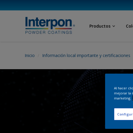
Productos
Col
Inicio
Información local importante y certificaciones
Al hacer cl
mejorar la 
marketing.
Configur