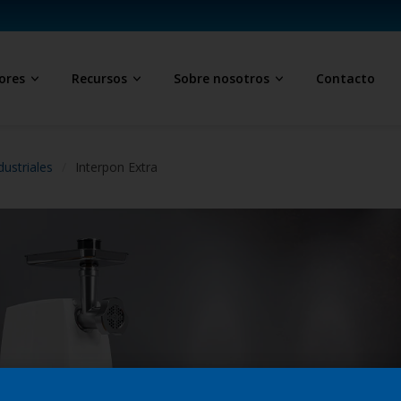
ores
Recursos
Sobre nosotros
Contacto
dustriales
Interpon Extra