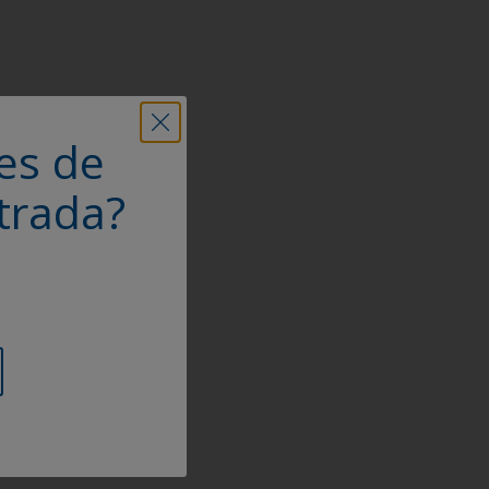
es de
trada?