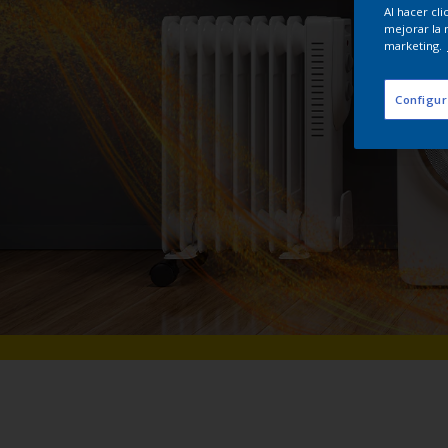
Al hacer cl
mejorar la 
marketing.
Configur