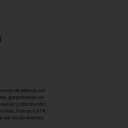
a
sores de película tan
olvo, garantizando un
espesor y distribución
encillas, Interpon XTR
 de los recubrimientos