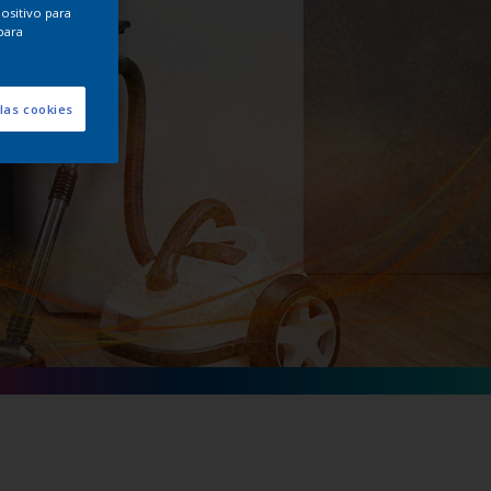
positivo para
para
las cookies