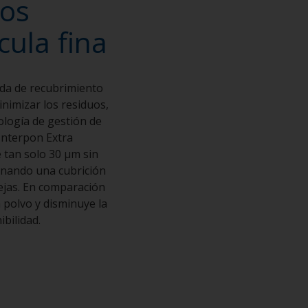
los
cula fina
ada de recubrimiento
inimizar los residuos,
nología de gestión de
Interpon Extra
 tan solo 30 μm sin
ionando una cubrición
ejas. En comparación
 polvo y disminuye la
ibilidad.