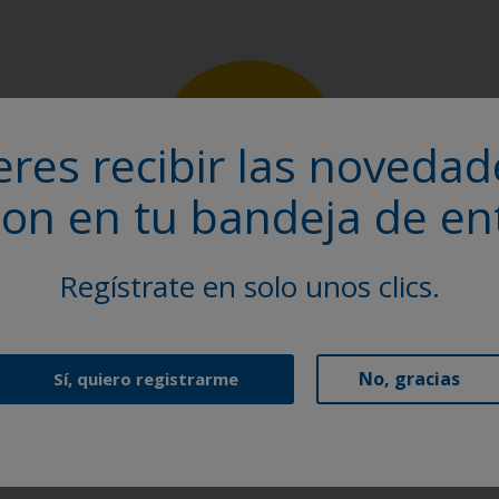
eres recibir las novedad
pon en tu bandeja de en
Regístrate en solo unos clics.
Buscador de productos
No, gracias
Sí, quiero registrarme
Explora nuestra selección de recubrimientos en
polvo para encontrar el producto Interpon que
necesitas.