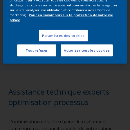
En cliquant sur « Accepter tous les cookies », vous acceptez le
par nos experts pour des analyses plus
stockage de cookies sur votre appareil pour améliorer la navigation
sur le site, analyser son utilisation et contribuer à nos efforts de
approfondies et personnalisées.
marketing.
Pour en savoir plus sur la protection de votre vie
privée
Accédez à l’évaluation complète
Paramètres des cookies
Testez la version en ligne
Tout refuser
Autoriser tous les cookies
Assistance technique experts
optimisation processus
L'optimisation de votre chaîne de revêtement
commence par un audit complet de votre cabine