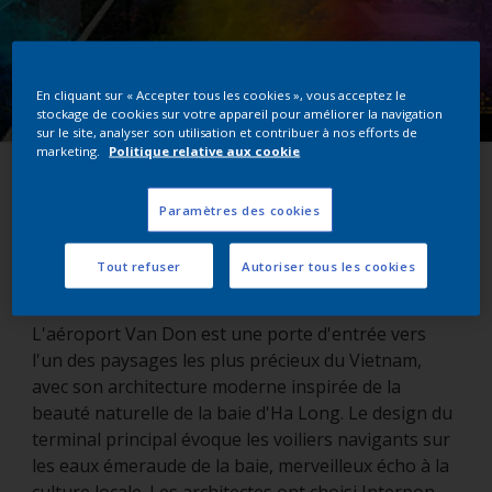
En cliquant sur « Accepter tous les cookies », vous acceptez le
stockage de cookies sur votre appareil pour améliorer la navigation
sur le site, analyser son utilisation et contribuer à nos efforts de
marketing.
Politique relative aux cookie
Van Don Airport
Paramètres des cookies
Quảng Ninh, Vietnam
Tout refuser
Autoriser tous les cookies
L'aéroport Van Don est une porte d'entrée vers
l'un des paysages les plus précieux du Vietnam,
avec son architecture moderne inspirée de la
beauté naturelle de la baie d'Ha Long. Le design du
terminal principal évoque les voiliers navigants sur
les eaux émeraude de la baie, merveilleux écho à la