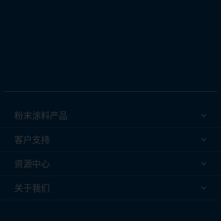
粉末涂料产品
各行业的 Interpon 粉末涂料产品
客户支持
为什么改用粉末涂料？
技术服务与支持
资源中心
Interpon 粉末涂料颜色选择
联系我们
Interpon技术
Interpon 资源中心
关于我们
全球客户服务
购买
Interpon 文档下载
关于我们
Interpon 粉末涂料颜色