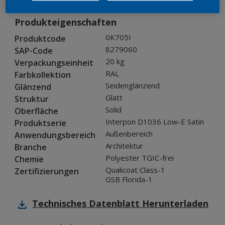
Produkteigenschaften
0K705I
Produktcode
8279060
SAP-Code
20 kg
Verpackungseinheit
RAL
Farbkollektion
Seidenglänzend
Glänzend
Glatt
Struktur
Solid
Oberfläche
Interpon D1036 Low-E Satin
Produktserie
Außenbereich
Anwendungsbereich
Architektur
Branche
Polyester TGIC-frei
Chemie
Qualicoat Class-1
Zertifizierungen
GSB Florida-1
Technisches Datenblatt
Herunterladen