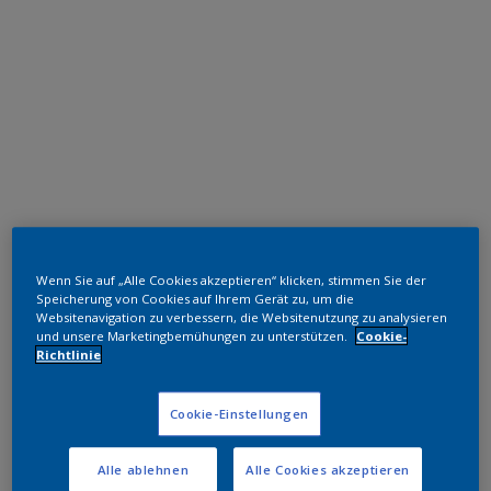
Polyester TGIC-frei
Wenn Sie auf „Alle Cookies akzeptieren“ klicken, stimmen Sie der
RAL 6005
Speicherung von Cookies auf Ihrem Gerät zu, um die
Websitenavigation zu verbessern, die Websitenutzung zu analysieren
und unsere Marketingbemühungen zu unterstützen.
Cookie-
0K705I
Richtlinie
Muster bestellen
Cookie-Einstellungen
Bestellen Sie direkt im Webshop
Alle ablehnen
Alle Cookies akzeptieren