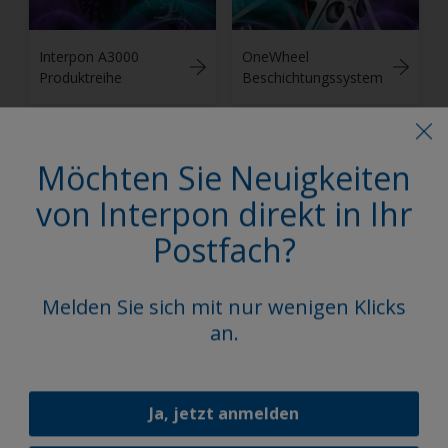
Interpon A3000
OneWheel
Produktreihe
Beschichtungssystem
Möchten Sie Neuigkeiten
von Interpon direkt in Ihr
Postfach?
Interpon Redox
Melden Sie sich mit nur wenigen Klicks
an.
1
/
4
Ja, jetzt anmelden