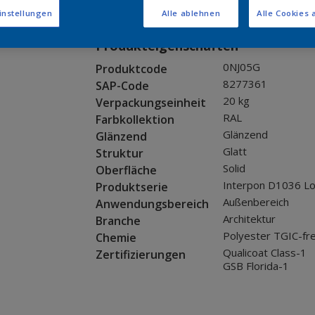
Muster bestellen
instellungen
Alle ablehnen
Alle Cookies 
Produkteigenschaften
0NJ05G
Produktcode
8277361
SAP-Code
20 kg
Verpackungseinheit
RAL
Farbkollektion
Glänzend
Glänzend
Glatt
Struktur
Solid
Oberfläche
Interpon D1036 L
Produktserie
Außenbereich
Anwendungsbereich
Architektur
Branche
Polyester TGIC-fre
Chemie
Qualicoat Class-1
Zertifizierungen
GSB Florida-1