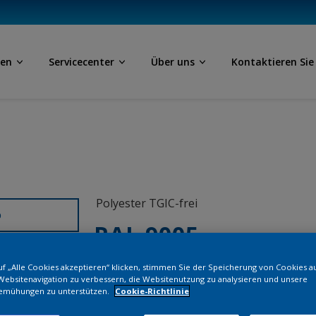
ben
Servicecenter
Über uns
Kontaktieren Sie
Polyester TGIC-frei
D
RAL 9005
f „Alle Cookies akzeptieren“ klicken, stimmen Sie der Speicherung von Cookies a
0NJ05G
Websitenavigation zu verbessern, die Websitenutzung zu analysieren und unsere
emühungen zu unterstützen.
Cookie-Richtlinie
Bestellen Si