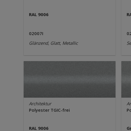
RAL 9006
R
02007I
0
Glänzend, Glatt, Metallic
Se
Architektur
Ar
Polyester TGIC-frei
Po
RAL 9006
G