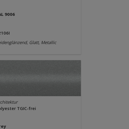
AL 9006
2106I
idenglänzend, Glatt, Metallic
chitektur
lyester TGIC-frei
rey