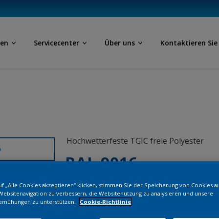
ben
Servicecenter
Über uns
Kontaktieren Sie
Hochwetterfeste TGIC freie Polyester
D
RAL 9016
f „Alle Cookies akzeptieren“ klicken, stimmen Sie der Speicherung von Cookies a
1A016I
Websitenavigation zu verbessern, die Websitenutzung zu analysieren und unsere
emühungen zu unterstützen.
Cookie-Richtlinie
Bestellen Si