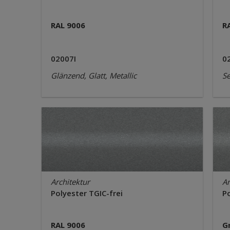
RAL 9006
R
02007I
0
Glänzend, Glatt, Metallic
Se
Architektur
Ar
Polyester TGIC-frei
Po
RAL 9006
G