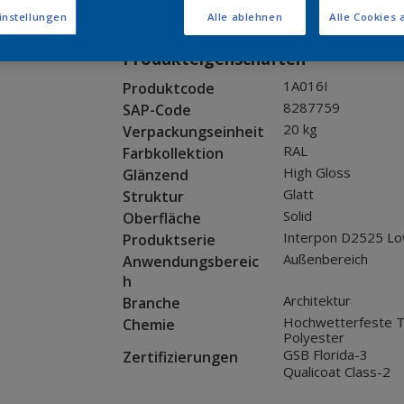
Muster bestellen
instellungen
Alle ablehnen
Alle Cookies 
Produkteigenschaften
1A016I
Produktcode
8287759
SAP-Code
20 kg
Verpackungseinheit
RAL
Farbkollektion
High Gloss
Glänzend
Glatt
Struktur
Solid
Oberfläche
Interpon D2525 Lo
Produktserie
Außenbereich
Anwendungsbereic
h
Architektur
Branche
Hochwetterfeste T
Chemie
Polyester
GSB Florida-3
Zertifizierungen
Qualicoat Class-2