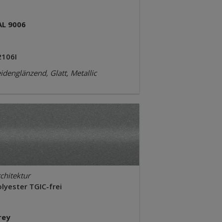
AL 9006
2106I
idenglänzend, Glatt, Metallic
chitektur
lyester TGIC-frei
rey