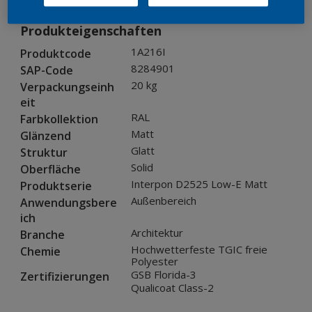
Produkteigenschaften
1A216I
Produktcode
8284901
SAP-Code
20 kg
Verpackungseinh
eit
RAL
Farbkollektion
Matt
Glänzend
Glatt
Struktur
Solid
Oberfläche
Interpon D2525 Low-E Matt
Produktserie
Außenbereich
Anwendungsbere
ich
Architektur
Branche
Hochwetterfeste TGIC freie
Chemie
Polyester
GSB Florida-3
Zertifizierungen
Qualicoat Class-2