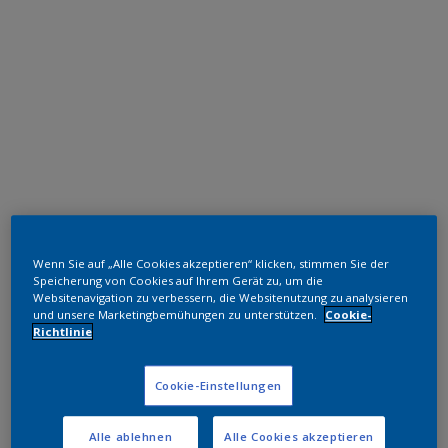
Hochwetterfeste TGIC freie Polyester
Wenn Sie auf „Alle Cookies akzeptieren“ klicken, stimmen Sie der
RAL 9016
Speicherung von Cookies auf Ihrem Gerät zu, um die
Websitenavigation zu verbessern, die Websitenutzung zu analysieren
1A216I
und unsere Marketingbemühungen zu unterstützen.
Cookie-
Richtlinie
Muster bestellen
Cookie-Einstellungen
Bestellen Sie direkt im Webshop
Alle ablehnen
Alle Cookies akzeptieren