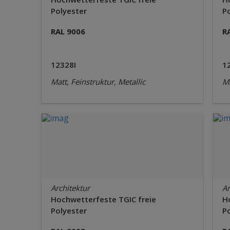
Polyester
P
RAL 9006
R
12328I
1
Matt, Feinstruktur, Metallic
Ma
Architektur
Ar
Hochwetterfeste TGIC freie
H
Polyester
P