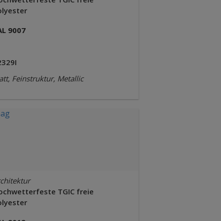
olyester
AL 9007
2329I
tt, Feinstruktur, Metallic
chitektur
ochwetterfeste TGIC freie
olyester