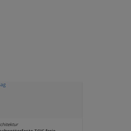
chitektur
ochwetterfeste TGIC freie