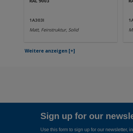
RAL 9003
R
1A303I
1
Matt, Feinstruktur, Solid
Ma
Weitere anzeigen
[+]