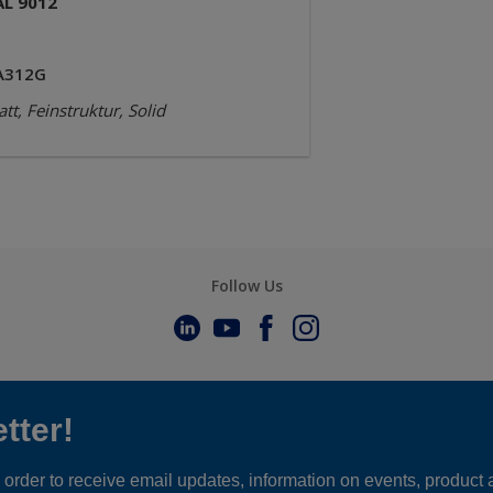
AL 9012
A312G
tt, Feinstruktur, Solid
Follow Us