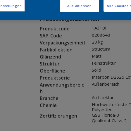
Muster bestellen
instellungen
Alle ablehnen
Alle Cookies 
Produkteigenschaften
1A310I
Produktcode
8288648
SAP-Code
20 kg
Verpackungseinheit
Structura
Farbkollektion
Matt
Glänzend
Feinstruktur
Struktur
Solid
Oberfläche
Interpon D2525 Lo
Produktserie
Außenbereich
Anwendungsbereic
h
Architektur
Branche
Hochwetterfeste T
Chemie
Polyester
GSB Florida-3
Zertifizierungen
Qualicoat Class-2