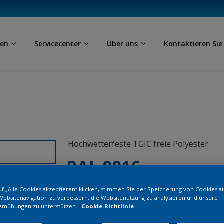
ben
Servicecenter
Über uns
Kontaktieren Sie
Hochwetterfeste TGIC freie Polyester
D
RAL 9016
f „Alle Cookies akzeptieren“ klicken, stimmen Sie der Speicherung von Cookies a
1A316I
Websitenavigation zu verbessern, die Websitenutzung zu analysieren und unsere
emühungen zu unterstützen.
Cookie-Richtlinie
Bestellen Si