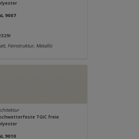
olyester
AL 9007
2329I
tt, Feinstruktur, Metallic
chitektur
ochwetterfeste TGIC freie
olyester
AL 9010