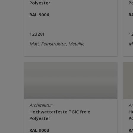
Polyester
P
RAL 9006
R
12328I
1
Matt, Feinstruktur, Metallic
Ma
Architektur
Ar
Hochwetterfeste TGIC freie
H
Polyester
P
RAL 9003
R