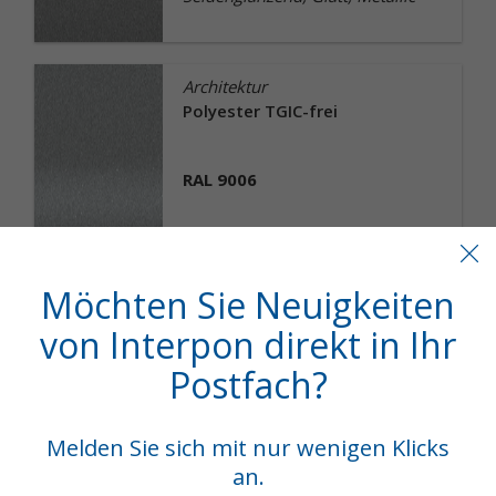
Architektur
Polyester TGIC-frei
RAL 9006
02206G
Matt, Glatt, Metallic
Möchten Sie Neuigkeiten
von Interpon direkt in Ihr
Postfach?
Architektur
Polyester TGIC-frei
Melden Sie sich mit nur wenigen Klicks
Grey
an.