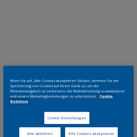
Hochwetterfeste TGIC freie Polyester
Wenn Sie auf „Alle Cookies akzeptieren“ klicken, stimmen Sie der
RAL 7037
Speicherung von Cookies auf Ihrem Gerät zu, um die
Websitenavigation zu verbessern, die Websitenutzung zu analysieren
1L337I
und unsere Marketingbemühungen zu unterstützen.
Cookie-
Richtlinie
Muster bestellen
Cookie-Einstellungen
Bestellen Sie direkt im Webshop
Alle ablehnen
Alle Cookies akzeptieren