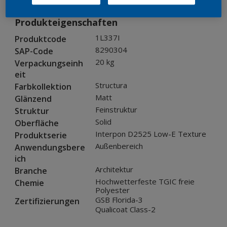
Produkteigenschaften
1L337I
Produktcode
8290304
SAP-Code
20 kg
Verpackungseinh
eit
Structura
Farbkollektion
Matt
Glänzend
Feinstruktur
Struktur
Solid
Oberfläche
Interpon D2525 Low-E Texture
Produktserie
Außenbereich
Anwendungsbere
ich
Architektur
Branche
Hochwetterfeste TGIC freie
Chemie
Polyester
GSB Florida-3
Zertifizierungen
Qualicoat Class-2