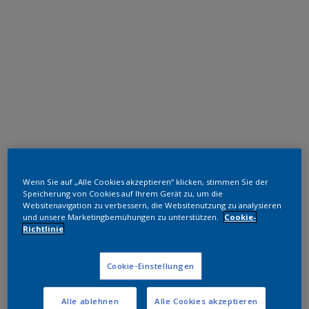
Hochwetterfeste TGIC freie Polyester
Wenn Sie auf „Alle Cookies akzeptieren“ klicken, stimmen Sie der
RAL 8017
Speicherung von Cookies auf Ihrem Gerät zu, um die
Websitenavigation zu verbessern, die Websitenutzung zu analysieren
1M217I
und unsere Marketingbemühungen zu unterstützen.
Cookie-
Richtlinie
Muster bestellen
Cookie-Einstellungen
Bestellen Sie direkt im Webshop
Alle ablehnen
Alle Cookies akzeptieren