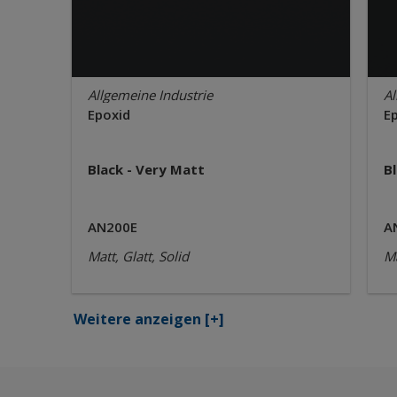
Allgemeine Industrie
Al
Epoxid
E
Black - Very Matt
B
AN200E
A
Matt, Glatt, Solid
Ma
Weitere anzeigen
[+]