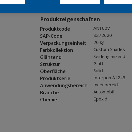
Muster bestellen
Produkteigenschaften
AN100V
Produktcode
8272620
SAP-Code
20 kg
Verpackungseinheit
Custom Shades
Farbkollektion
Seidenglänzend
Glänzend
Glatt
Struktur
Solid
Oberfläche
Interpon A1243
Produktserie
Innenbereich
Anwendungsbereich
Automobil
Branche
Epoxid
Chemie