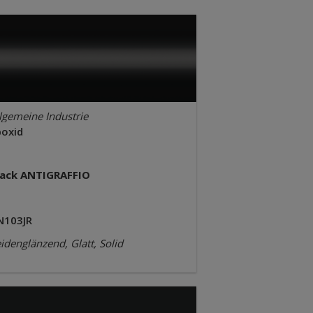
lgemeine Industrie
poxid
lack ANTIGRAFFIO
N103JR
idenglänzend, Glatt, Solid