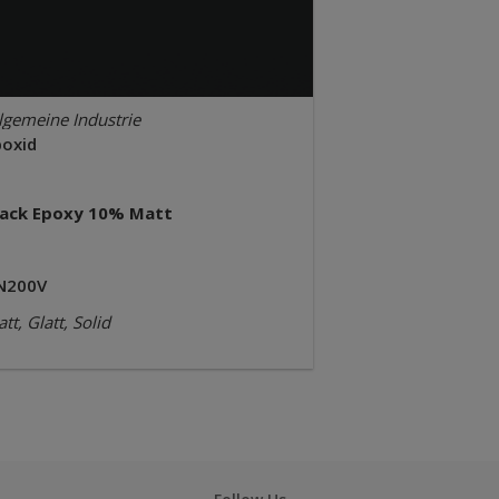
lgemeine Industrie
poxid
lack Epoxy 10% Matt
N200V
tt, Glatt, Solid