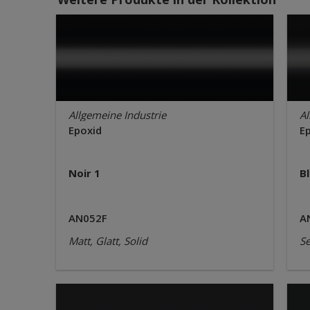
Allgemeine Industrie
Al
Epoxid
E
Noir 1
B
AN052F
A
Matt, Glatt, Solid
Se