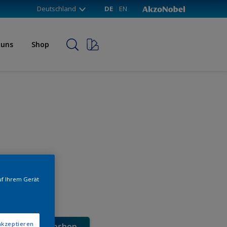
Deutschland
DE
EN
 uns
Shop
uf Ihrem Gerät
akzeptieren
e direkt im Webshop