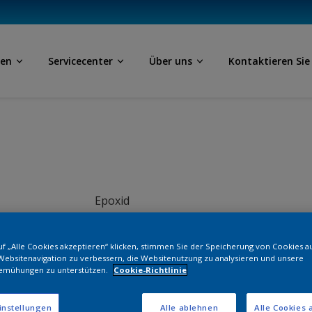
ben
Servicecenter
Über uns
Kontaktieren Sie
Epoxid
Black Brakes
f „Alle Cookies akzeptieren“ klicken, stimmen Sie der Speicherung von Cookies a
Websitenavigation zu verbessern, die Websitenutzung zu analysieren und unsere
AN100V
emühungen zu unterstützen.
Cookie-Richtlinie
instellungen
Alle ablehnen
Alle Cookies 
Bestellen Si