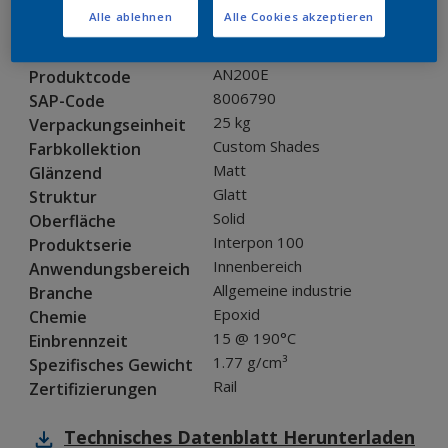
Alle ablehnen
Alle Cookies akzeptieren
Produkteigenschaften
AN200E
Produktcode
8006790
SAP-Code
25 kg
Verpackungseinheit
Custom Shades
Farbkollektion
Matt
Glänzend
Glatt
Struktur
Solid
Oberfläche
Interpon 100
Produktserie
Innenbereich
Anwendungsbereich
Allgemeine industrie
Branche
Epoxid
Chemie
15 @ 190°C
Einbrennzeit
1.77 g/cm³
Spezifisches Gewicht
Rail
Zertifizierungen
Technisches Datenblatt
Herunterladen