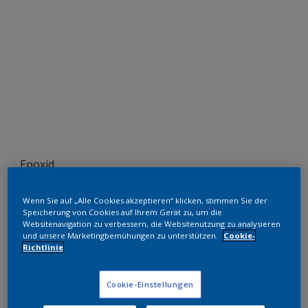
Epoxid
Black - Very Matt
Wenn Sie auf „Alle Cookies akzeptieren“ klicken, stimmen Sie der
Speicherung von Cookies auf Ihrem Gerät zu, um die
AN200E
Websitenavigation zu verbessern, die Websitenutzung zu analysieren
und unsere Marketingbemühungen zu unterstützen.
Cookie-
Richtlinie
Muster bestellen
Cookie-Einstellungen
Bestellen Sie direkt im Webshop