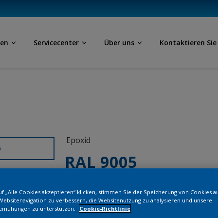
ben
Servicecenter
Über uns
Kontaktieren Sie
Epoxid
D
RAL 9005
AN200JR
f „Alle Cookies akzeptieren“ klicken, stimmen Sie der Speicherung von Cookies a
Websitenavigation zu verbessern, die Websitenutzung zu analysieren und unsere
emühungen zu unterstützen.
Cookie-Richtlinie
Bestellen Si