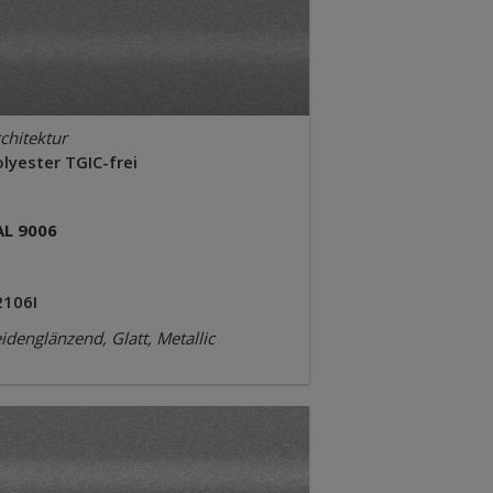
chitektur
lyester TGIC-frei
AL 9006
2106I
idenglänzend, Glatt, Metallic