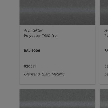
Architektur
Ar
Polyester TGIC-frei
Po
RAL 9006
R
02007I
0
Glänzend, Glatt, Metallic
Se