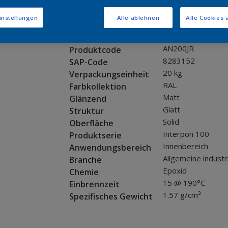
Muster bestellen
instellungen
Alle ablehnen
Alle Cookies 
Produkteigenschaften
AN200JR
Produktcode
8283152
SAP-Code
20 kg
Verpackungseinheit
RAL
Farbkollektion
Matt
Glänzend
Glatt
Struktur
Solid
Oberfläche
Interpon 100
Produktserie
Innenbereich
Anwendungsbereich
Allgemeine industr
Branche
Epoxid
Chemie
15 @ 190°C
Einbrennzeit
1.57 g/cm³
Spezifisches Gewicht