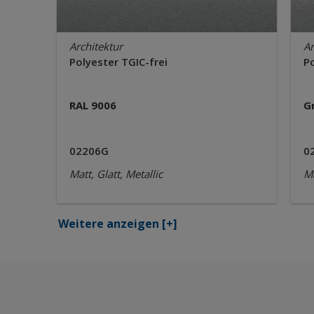
Architektur
Ar
Polyester TGIC-frei
Po
RAL 9006
G
02206G
0
Matt, Glatt, Metallic
Ma
Weitere anzeigen
[+]