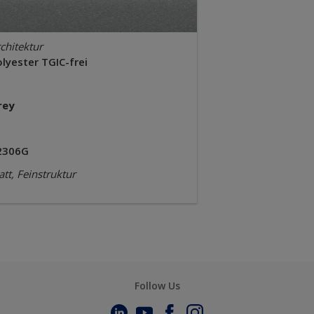
chitektur
lyester TGIC-frei
rey
2306G
tt, Feinstruktur
Follow Us