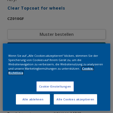
Clear Topcoat for wheels
CZ010GF
Muster bestellen
Bestellen Sie direkt im Webshop
Wenn Sie auf „Alle Cookies akzeptieren“ klicken, stimmen Sie der
Speicherung von Cookies auf Ihrem Gerät zu, um die
Produkteigenschaften
Websitenavigation zu verbessern, die Websitenutzung zu analysieren
und unsere Marketingbemühungen zu unterstützen.
Cookie-
CZ010GF
Produktcode
Richtlinie
8197760
SAP-Code
18 kg
Verpackungseinheit
Cookie-Einstellungen
Automobil
Farbkollektion
Glänzend
Glänzend
Alle ablehnen
Alle Cookies akzeptieren
Glatt
Struktur
Solid
Oberfläche