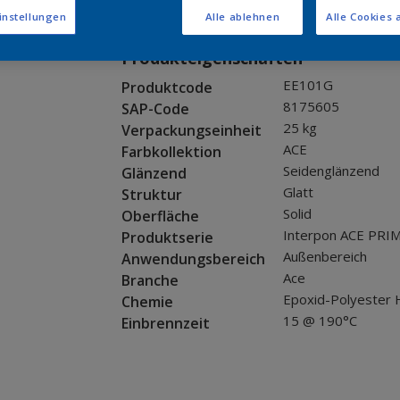
Muster bestellen
instellungen
Alle ablehnen
Alle Cookies 
Produkteigenschaften
EE101G
Produktcode
8175605
SAP-Code
25 kg
Verpackungseinheit
ACE
Farbkollektion
Seidenglänzend
Glänzend
Glatt
Struktur
Solid
Oberfläche
Interpon ACE PRI
Produktserie
Außenbereich
Anwendungsbereich
Ace
Branche
Epoxid-Polyester 
Chemie
15 @ 190°C
Einbrennzeit