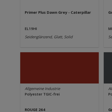
Primer Plus Dawn Grey - Caterpillar
G
EL19HI
M
Seidenglänzend, Glatt, Solid
Se
Allgemeine Industrie
A
Polyester TGIC-frei
Po
ROUGE 264
G