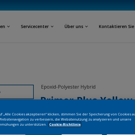
ben
Servicecenter
Über uns
Kontaktieren Sie
Epoxid-Polyester Hybrid
D
Primer Plus Yellow 
f „Alle Cookies akzeptieren“ klicken, stimmen Sie der Speicherung von Cookies a
EE101G
Websitenavigation zu verbessern, die Websitenutzung zu analysieren und unsere
emühungen zu unterstützen.
Cookie-Richtlinie
Bestellen Si