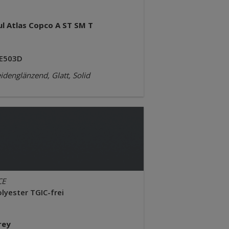
ul Atlas Copco A ST SM T
E503D
idenglänzend, Glatt, Solid
CE
lyester TGIC-frei
rey