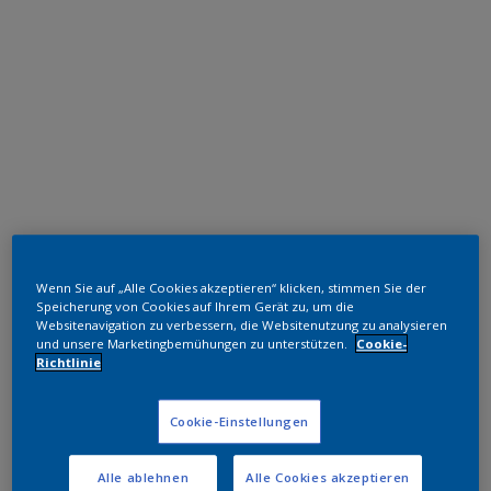
Epoxid-Polyester Hybrid
Wenn Sie auf „Alle Cookies akzeptieren“ klicken, stimmen Sie der
RAL 3002
Speicherung von Cookies auf Ihrem Gerät zu, um die
Websitenavigation zu verbessern, die Websitenutzung zu analysieren
EG602G
und unsere Marketingbemühungen zu unterstützen.
Cookie-
Richtlinie
Muster bestellen
Cookie-Einstellungen
Bestellen Sie direkt im Webshop
Alle ablehnen
Alle Cookies akzeptieren