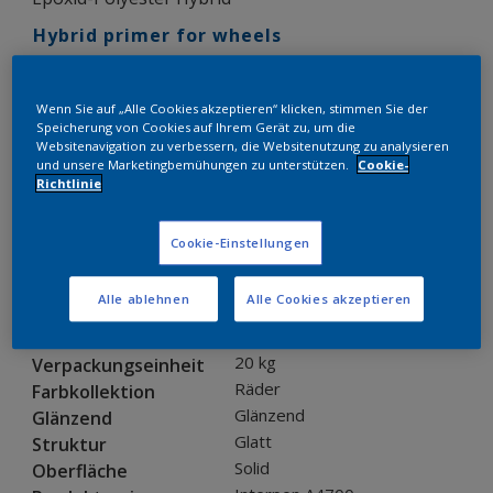
Hybrid primer for wheels
EL056JB
Wenn Sie auf „Alle Cookies akzeptieren“ klicken, stimmen Sie der
Speicherung von Cookies auf Ihrem Gerät zu, um die
Muster bestellen
Websitenavigation zu verbessern, die Websitenutzung zu analysieren
und unsere Marketingbemühungen zu unterstützen.
Cookie-
Richtlinie
Bestellen Sie direkt im Webshop
Cookie-Einstellungen
Produkteigenschaften
Alle ablehnen
Alle Cookies akzeptieren
EL056JB
Produktcode
8261468
SAP-Code
20 kg
Verpackungseinheit
Räder
Farbkollektion
Glänzend
Glänzend
Glatt
Struktur
Solid
Oberfläche