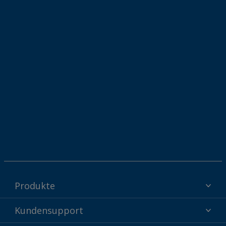
Produkte
Interpon Pulverbeschichtungen - Produkte nach Branche
Kundensupport
Warum Pulverbeschichtungen?