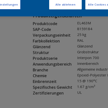
Muster bestellen
instellungen
Alle ablehnen
Alle Cookies 
Produkteigenschaften
EL463M
Produktcode
8159184
SAP-Code
25 kg
Verpackungseinheit
RAL
Farbkollektion
Glänzend
Glänzend
Grobstruktur
Struktur
Interpon 700
Produktserie
Innenbereich
Anwendungsbereich
Allgemeine industr
Branche
Epoxid-Polyester 
Chemie
15 @ 190°C
Einbrennzeit
1.67 g/cm³
Spezifisches Gewicht
UL
Zertifizierungen