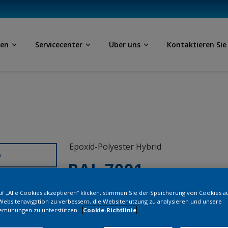
ben
Servicecenter
Über uns
Kontaktieren Sie
Epoxid-Polyester Hybrid
D
RAL 7001
f „Alle Cookies akzeptieren“ klicken, stimmen Sie der Speicherung von Cookies a
EL463M
Websitenavigation zu verbessern, die Websitenutzung zu analysieren und unsere
emühungen zu unterstützen.
Cookie-Richtlinie
Bestellen Si