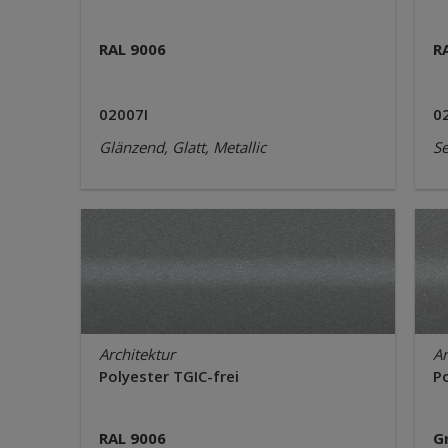
RAL 9006
R
02007I
0
Glänzend, Glatt, Metallic
Se
Architektur
Ar
Polyester TGIC-frei
Po
RAL 9006
G