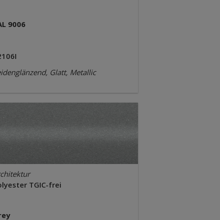
AL 9006
2106I
idenglänzend, Glatt, Metallic
chitektur
lyester TGIC-frei
rey