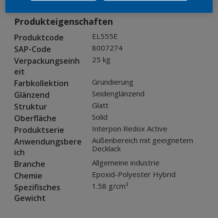
Produkteigenschaften
EL555E
Produktcode
8007274
SAP-Code
25 kg
Verpackungseinh
eit
Grundierung
Farbkollektion
Seidenglänzend
Glänzend
Glatt
Struktur
Solid
Oberfläche
Interpon Redox Active
Produktserie
Außenbereich mit geeignetem
Anwendungsbere
Decklack
ich
Allgemeine industrie
Branche
Epoxid-Polyester Hybrid
Chemie
1.58 g/cm³
Spezifisches
Gewicht