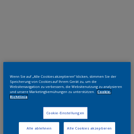
Epoxid-Polyester Hybrid
Wenn Sie auf „Alle Cookies akzeptieren“ klicken, stimmen Sie der
Grey
Speicherung von Cookies auf Ihrem Gerät zu, um die
Websitenavigation zu verbessern, die Websitenutzung zu analysieren
und unsere Marketingbemühungen zu unterstützen.
Cookie-
EL555E
Richtlinie
Muster bestellen
Cookie-Einstellungen
Bestellen Sie direkt im Webshop
Alle ablehnen
Alle Cookies akzeptieren