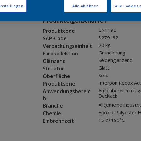
Muster bestellen
instellungen
Alle ablehnen
Alle Cookies 
Produkteigenschaften
EN119E
Produktcode
8279132
SAP-Code
20 kg
Verpackungseinheit
Grundierung
Farbkollektion
Seidenglänzend
Glänzend
Glatt
Struktur
Solid
Oberfläche
Interpon Redox Act
Produktserie
Außenbereich mit 
Anwendungsbereic
Decklack
h
Allgemeine industri
Branche
Epoxid-Polyester H
Chemie
15 @ 190°C
Einbrennzeit