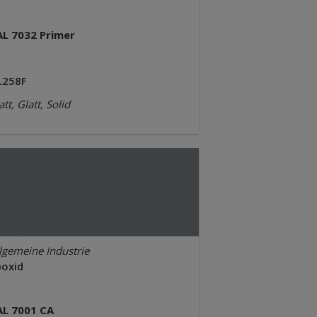
AL 7032 Primer
L258F
tt, Glatt, Solid
lgemeine Industrie
poxid
AL 7001 CA