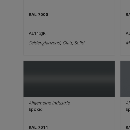
RAL 7000
R
AL112JR
A
Seidenglänzend, Glatt, Solid
Ma
Allgemeine Industrie
Al
Epoxid
E
RAL 7011
R