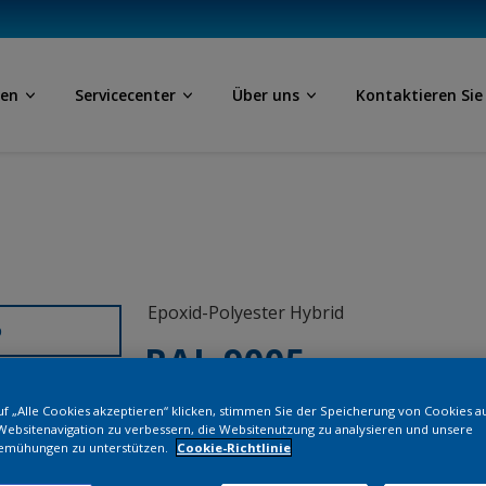
ben
Servicecenter
Über uns
Kontaktieren Sie
Epoxid-Polyester Hybrid
D
RAL 9005
f „Alle Cookies akzeptieren“ klicken, stimmen Sie der Speicherung von Cookies a
EN119E
Websitenavigation zu verbessern, die Websitenutzung zu analysieren und unsere
emühungen zu unterstützen.
Cookie-Richtlinie
Bestellen Si