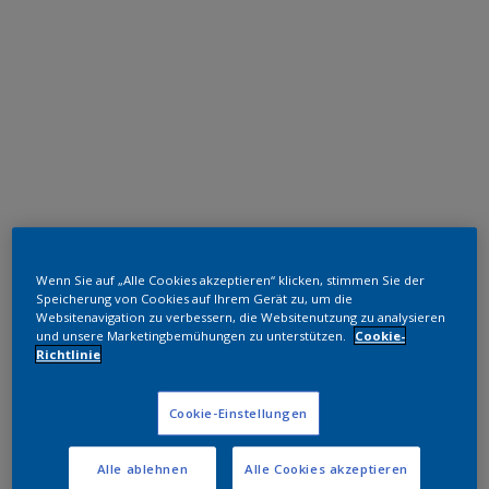
Epoxid-Polyester Hybrid
Wenn Sie auf „Alle Cookies akzeptieren“ klicken, stimmen Sie der
Gris G148 (Merle MG)
Speicherung von Cookies auf Ihrem Gerät zu, um die
Websitenavigation zu verbessern, die Websitenutzung zu analysieren
und unsere Marketingbemühungen zu unterstützen.
Cookie-
EP363F
Richtlinie
Muster bestellen
Cookie-Einstellungen
Bestellen Sie direkt im Webshop
Alle ablehnen
Alle Cookies akzeptieren