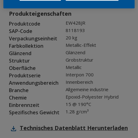
Produkteigenschaften
EW428JR
Produktcode
8118193
SAP-Code
20 kg
Verpackungseinheit
Metallic-Effekt
Farbkollektion
Glänzend
Glänzend
Grobstruktur
Struktur
Metallic
Oberfläche
Interpon 700
Produktserie
Innenbereich
Anwendungsbereich
Allgemeine industrie
Branche
Epoxid-Polyester Hybrid
Chemie
15 @ 190°C
Einbrennzeit
1.28 g/cm³
Spezifisches Gewicht
Technisches Datenblatt
Herunterladen