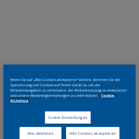
Epoxid-Polyester Hybrid
Wenn Sie auf „Alle Cookies akzeptieren“ klicken, stimmen Sie der
Grey
Speicherung von Cookies auf Ihrem Gerät zu, um die
Websitenavigation zu verbessern, die Websitenutzung zu analysieren
und unsere Marketingbemühungen zu unterstützen.
Cookie-
EW428JR
Richtlinie
Muster bestellen
Cookie-Einstellungen
Bestellen Sie direkt im Webshop
Alle ablehnen
Alle Cookies akzeptieren