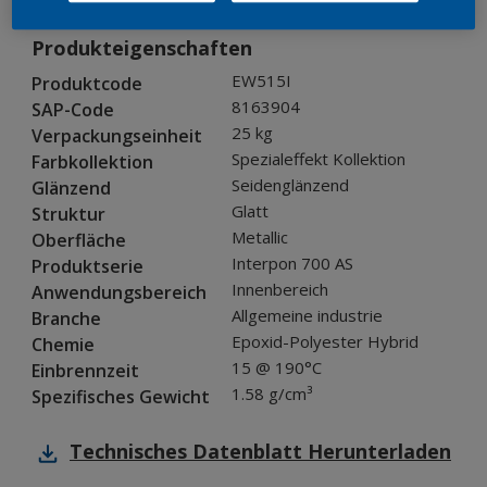
Produkteigenschaften
EW515I
Produktcode
8163904
SAP-Code
25 kg
Verpackungseinheit
Spezialeffekt Kollektion
Farbkollektion
Seidenglänzend
Glänzend
Glatt
Struktur
Metallic
Oberfläche
Interpon 700 AS
Produktserie
Innenbereich
Anwendungsbereich
Allgemeine industrie
Branche
Epoxid-Polyester Hybrid
Chemie
15 @ 190°C
Einbrennzeit
1.58 g/cm³
Spezifisches Gewicht
Technisches Datenblatt
Herunterladen