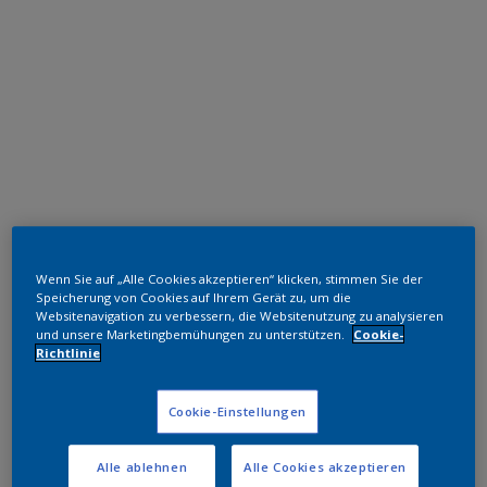
Epoxid-Polyester Hybrid
Wenn Sie auf „Alle Cookies akzeptieren“ klicken, stimmen Sie der
Aluminium
Speicherung von Cookies auf Ihrem Gerät zu, um die
Websitenavigation zu verbessern, die Websitenutzung zu analysieren
und unsere Marketingbemühungen zu unterstützen.
Cookie-
EW515I
Richtlinie
Muster bestellen
Cookie-Einstellungen
Bestellen Sie direkt im Webshop
Alle ablehnen
Alle Cookies akzeptieren