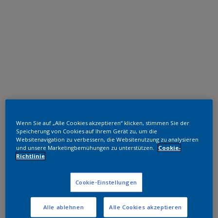
Epoxid-Polyester Hybrid
Wenn Sie auf „Alle Cookies akzeptieren“ klicken, stimmen Sie der
RAL 9003
Speicherung von Cookies auf Ihrem Gerät zu, um die
Websitenavigation zu verbessern, die Websitenutzung zu analysieren
und unsere Marketingbemühungen zu unterstützen.
Cookie-
FA603F
Richtlinie
Muster bestellen
Cookie-Einstellungen
Bestellen Sie direkt im Webshop
Alle ablehnen
Alle Cookies akzeptieren